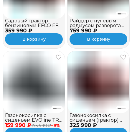
Садовый трактор
Райдер с нулевым
бензиновый EFCO EF
радиусом разворота
359 990 ₽
109L/ 19 KV
759 990 ₽
EFCO ZT 117 / 24 K V
В корзину
В корзину
Газонокосилка с
Газонокосилка с
сиденьем EVOline TRG
сиденьем (трактор)
159 990 ₽
61 CM L
325 990 ₽
EVOline TRG 107 CH
175 990 ₽
−
9
%