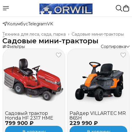
Колумбус
Telegram
VK
Техника для леса, сада, парка
›
Садовые мини-тракторы
Главная
›
Садовые мини-тракторы
Фильтры
Сортировка
Садовый трактор
Райдер VILLARTEC MR
Honda HF 2317 HME
865H
799 900 ₽
229 990 ₽
В корзину
В корзину