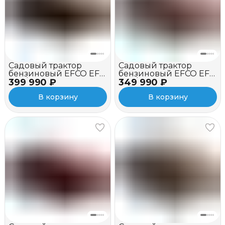
Садовый трактор
Садовый трактор
бензиновый EFCO EF
бензиновый EFCO EF
399 990 ₽
92R/19 KV
349 990 ₽
86R/14,5 K
В корзину
В корзину