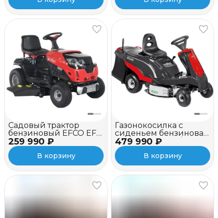
Садовый трактор
Газонокосилка с
бензиновый EFCO EF
сиденьем бензиновая
259 990 ₽
99L/12,5 KM
479 990 ₽
EFCO Zephyr 72/13 H
В корзину
В корзину