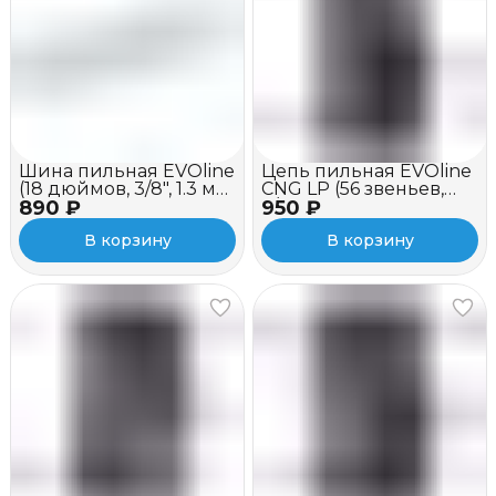
Шина пильная EVOline
Цепь пильная EVOline
(18 дюймов, 3/8", 1.3 мм,
CNG LP (56 звеньев,
890 ₽
хвостовик A041)
950 ₽
3/8", 1.3 мм, 16")
В корзину
В корзину