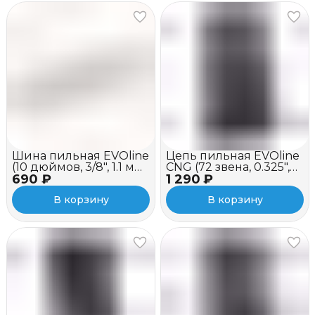
Шина пильная EVOline
Цепь пильная EVOline
(10 дюймов, 3/8", 1.1 мм,
CNG (72 звена, 0.325",
690 ₽
хвостовик A318)
1 290 ₽
1.3 мм, 18")
В корзину
В корзину