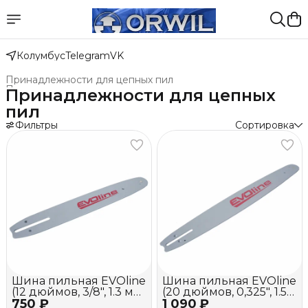
Колумбус
Telegram
VK
Принадлежности для цепных пил
Принадлежности и оснастка
›
Принадлежности для цепных
Главная
›
Техника для леса, сада, парка
›
пил
Фильтры
Сортировка
Шина пильная EVOline
Шина пильная EVOline
(12 дюймов, 3/8", 1.3 мм,
(20 дюймов, 0,325", 1.5
750 ₽
хвостовик A041)
1 090 ₽
мм, хвостовик K095)