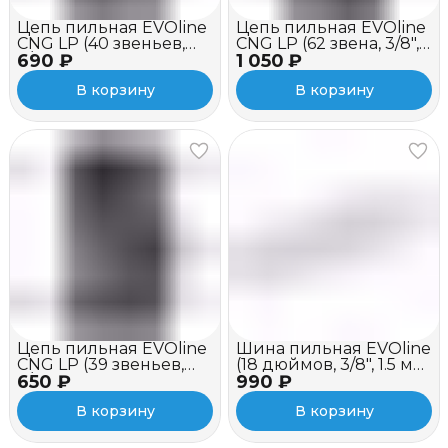
Цепь пильная EVOline
Цепь пильная EVOline
CNG LP (40 звеньев,
CNG LP (62 звена, 3/8",
690 ₽
3/8", 1.3 мм, 10")
1 050 ₽
1.3 мм, 18")
В корзину
В корзину
Цепь пильная EVOline
Шина пильная EVOline
CNG LP (39 звеньев,
(18 дюймов, 3/8", 1.5 мм,
650 ₽
3/8", 1.1 мм, 10")
990 ₽
хвостовик K095)
В корзину
В корзину