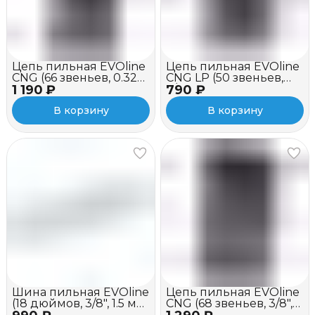
Цепь пильная EVOline
Цепь пильная EVOline
CNG (66 звеньев, 0.325",
CNG LP (50 звеньев,
1 190 ₽
1.3 мм, 16")
790 ₽
3/8", 1.3 мм, 14")
В корзину
В корзину
Шина пильная EVOline
Цепь пильная EVOline
(18 дюймов, 3/8", 1.5 мм,
CNG (68 звеньев, 3/8",
хвостовик D009)
1.5 мм, 18")