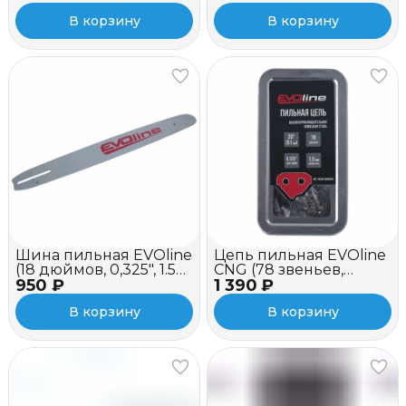
В корзину
В корзину
Шина пильная EVOline
Цепь пильная EVOline
(18 дюймов, 0,325", 1.5
CNG (78 звеньев,
950 ₽
мм, хвостовик K095)
1 390 ₽
0.325", 1.5 мм, 20")
В корзину
В корзину