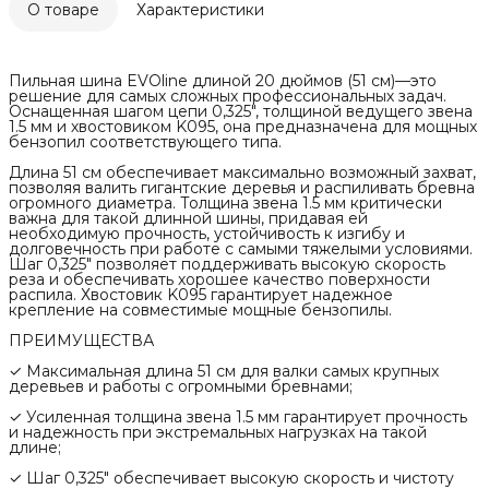
О товаре
Характеристики
Пильная шина EVOline длиной 20 дюймов (51 см)—это
решение для самых сложных профессиональных задач.
Оснащенная шагом цепи 0,325", толщиной ведущего звена
1.5 мм и хвостовиком K095, она предназначена для мощных
бензопил соответствующего типа.
Длина 51 см обеспечивает максимально возможный захват,
позволяя валить гигантские деревья и распиливать бревна
огромного диаметра. Толщина звена 1.5 мм критически
важна для такой длинной шины, придавая ей
необходимую прочность, устойчивость к изгибу и
долговечность при работе с самыми тяжелыми условиями.
Шаг 0,325" позволяет поддерживать высокую скорость
реза и обеспечивать хорошее качество поверхности
распила. Хвостовик K095 гарантирует надежное
крепление на совместимые мощные бензопилы.
ПРЕИМУЩЕСТВА
✓ Максимальная длина 51 см для валки самых крупных
деревьев и работы с огромными бревнами;
✓ Усиленная толщина звена 1.5 мм гарантирует прочность
и надежность при экстремальных нагрузках на такой
длине;
✓ Шаг 0,325" обеспечивает высокую скорость и чистоту