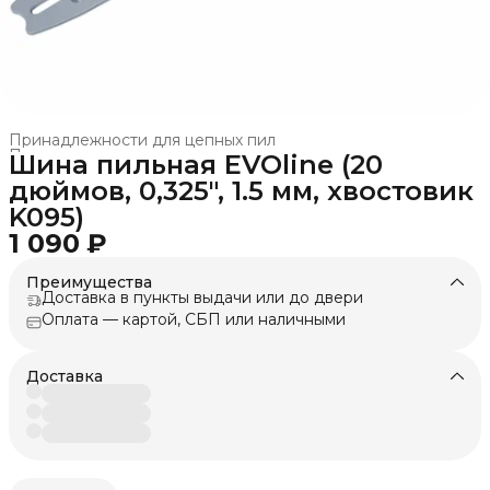
Принадлежности для цепных пил
Принадлежности и оснастка
›
Шина пильная EVOline (20
Главная
›
Техника для леса, сада, парка
›
дюймов, 0,325", 1.5 мм, хвостовик
K095)
1 090 ₽
Преимущества
Доставка в пункты выдачи или до двери
Оплата — картой, СБП или наличными
Доставка