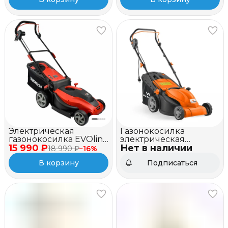
Электрическая
Газонокосилка
газонокосилка EVOline
электрическая
15 990 ₽
LME 42
Нет в наличии
VILLARTEC ME 1438
18 990 ₽
−
16
%
В корзину
Подписаться