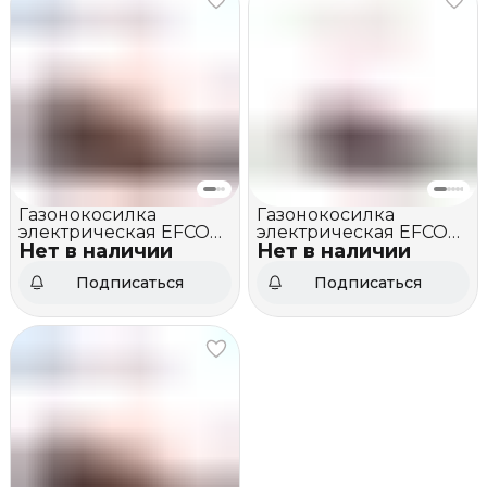
Газонокосилка
Газонокосилка
электрическая EFCO
электрическая EFCO
Нет в наличии
LR 44 PE Comfort Plus
Нет в наличии
PR 35 SE
Подписаться
Подписаться