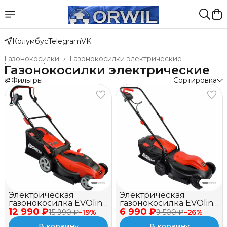
Колумбус
Telegram
VK
Газонокосилки
›
Газонокосилки электрические
Главная
›
Техника для леса, сада, парка
›
Газонокосилки электрические
Фильтры
Сортировка
Электрическая
Электрическая
газонокосилка EVOline
газонокосилка EVOline
12 990 ₽
LME 38
6 990 ₽
LME 32
15 990 ₽
−
19
%
9 500 ₽
−
26
%
В корзину
В корзину