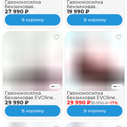
Газонокосилка
Газонокосилка
бензиновая
бензиновая
27 990 ₽
несамоходная A-
19 990 ₽
несамоходная A-
iPower ALM46P
iPower ALM41P
В корзину
В корзину
Газонокосилка
Газонокосилка
бензиновая EVOline
бензиновая EVOline
29 990 ₽
LMG 51 P
29 990 ₽
LMG 46 CS
35 990 ₽
−
17
%
В корзину
В корзину