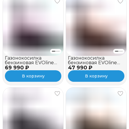
Газонокосилка
Газонокосилка
бензиновая EVOline
бензиновая EVOline
69 990 ₽
LMG 51 CVH TURN (с
47 990 ₽
LMG 53 CV
двигателем Honda)
В корзину
В корзину