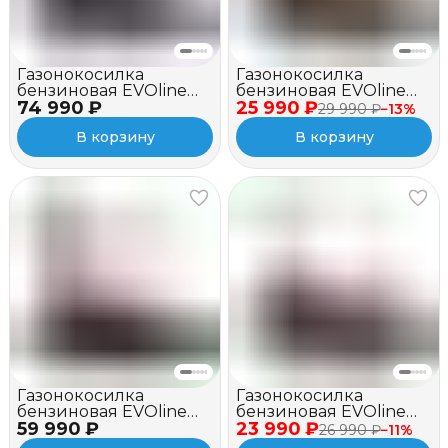
Газонокосилка
Газонокосилка
бензиновая EVOline
бензиновая EVOline
74 990 ₽
LMG 53 CSH
25 990 ₽
LMG 42 CS
29 990 ₽
−
13
%
COMMERCIAL (с
В корзину
В корзину
двигателем Honda)
Газонокосилка
Газонокосилка
бензиновая EVOline
бензиновая EVOline
59 990 ₽
LMG 51 CVE TURN
23 990 ₽
LMG 42 CP
26 990 ₽
−
11
%