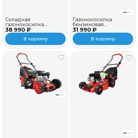
Складная
Газонокосилка
газонокосилка
бензиновая
38 990 ₽
бензиновая
31 990 ₽
самоходная A-iPower
самоходная A-iPower
ALM46S
В корзину
В корзину
AM48S