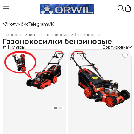
Колумбус
Telegram
VK
Газонокосилки
›
Газонокосилки бензиновые
Главная
›
Техника для леса, сада, парка
›
Газонокосилки бензиновые
Фильтры
Сортировка