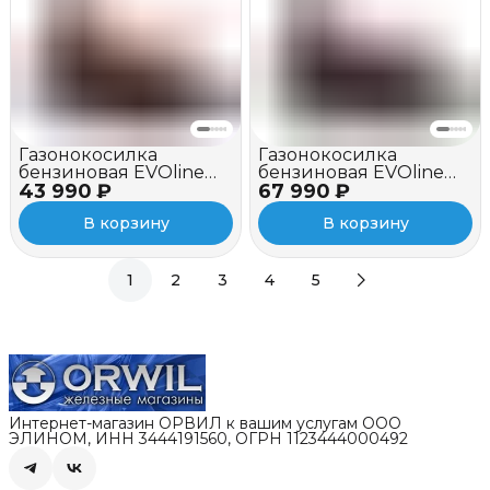
Газонокосилка
Газонокосилка
бензиновая EVOline
бензиновая EVOline
43 990 ₽
LMG 48 CV
67 990 ₽
LMG 53 CVH (с
двигателем Honda)
В корзину
В корзину
1
2
3
4
5
Интернет-магазин ОРВИЛ к вашим услугам ООО
ЭЛИНОМ, ИНН 3444191560, ОГРН 1123444000492