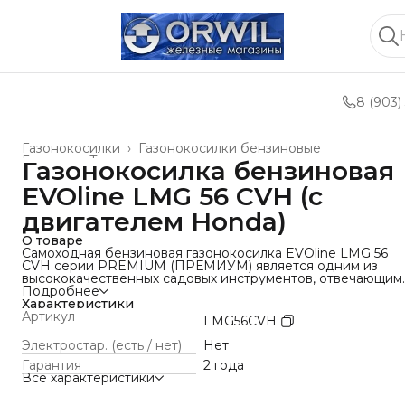
8 (903)
Газонокосилки
›
Газонокосилки бензиновые
Главная
›
Техника для леса, сада, парка
›
Газонокосилка бензиновая
EVOline LMG 56 CVH (с
двигателем Honda)
О товаре
Самоходная бензиновая газонокосилка EVOline LMG 56
CVH серии PREMIUM (ПРЕМИУМ) является одним из
высококачественных садовых инструментов, отвечающим
самым изощренным требованиям среди пользователей.
Подробнее
Данная модель оснащена одноцилиндровым двигателем
Характеристики
Honda GCV200 рабочим объемом 201 куб.см, с самыми
Артикул
LMG56CVH
выдающимися эксплуатационными характеристиками и
высокой степенью производительности.
Электростар. (есть / нет)
Нет
ПРЕИМУЩЕСТВА
Гарантия
2 года
✓ Бензиновый двигатель Honda GCV200 (201 куб. см, макс
Все характеристики
мощность* 6,5 л.с.);
✓ Самоходная модель с вариатором;