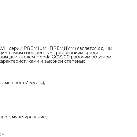
✓ Ширина кошения 56 см.;
✓ Регулировка высоты кошения от 25 до 75 мм;
✓ 4 режима работы: травосборник, боковой и задний
выброс, мульчирование;
✓ Комбинированный травосборник объемом до 70 л;
✓ Эргономичная рукоятка с антивибрационным покрытие
✓ Пластиковая панель оператора с 2-мя подстаканниками
✓ Колеса на двойных подшипниках;
✓ Гарантия – до 2-х лет.
6 CVH серии PREMIUM (ПРЕМИУМ) является одним
ющим самым изощренным требованиям среди
овым двигателем Honda GCV200 рабочим объемом
характеристиками и высокой степенью
мощность* 6,5 л.с.);
брос, мульчирование;
ем;