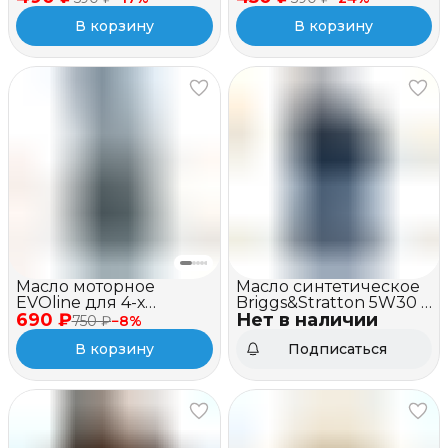
полусинтетическое,
полусинтетическое,
В корзину
В корзину
API TC, 1 л
SAE 10W-40 API SJ/CF, 1
л
Масло моторное
Масло синтетическое
EVOline для 4-х
Briggs&Stratton 5W30 (1
690 ₽
тактных двигателей,
Нет в наличии
литр)
750 ₽
−
8
%
синтетическое, SAE
В корзину
Подписаться
5W-30 API SN/CF, 1л