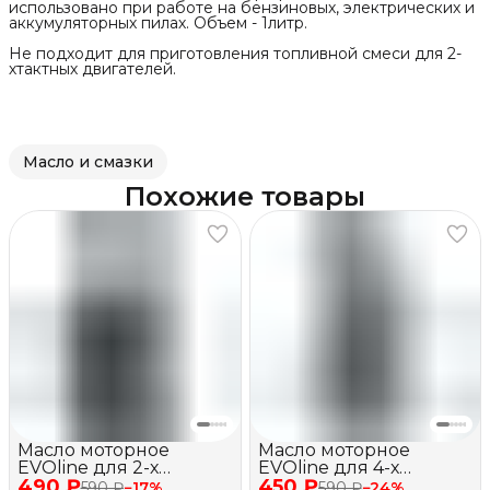
использовано при работе на бензиновых, электрических и
аккумуляторных пилах. Объем - 1литр.
Не подходит для приготовления топливной смеси для 2-
хтактных двигателей.
Масло и смазки
Похожие товары
Масло моторное
Масло моторное
EVOline для 2-х
EVOline для 4-х
490 ₽
тактных двигателей,
450 ₽
тактных двигателей,
590 ₽
−
17
%
590 ₽
−
24
%