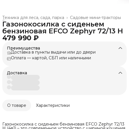
Техника для леса, сада, парка
›
Садовые мини-тракторы
Главная
›
Газонокосилка с сиденьем
бензиновая EFCO Zephyr 72/13 H
479 990 ₽
Преимущества
Доставка в пункты выдачи или до двери
Оплата — картой, СБП или наличными
Доставка
О товаре
Характеристики
Газонокосилка с сиденьем бензиновая EFCO Zephyr 72/13
H (4в1) – это современное устройство с шириной кошения