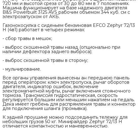
720 мм и высотой среза от 30 до 80 мм в 7 положениях.
Машина функционирует на базе надежного двигателя
B&S Powerbuilt 3125 AVS рабочим объемом 344 куб. см с
электрозапуском от АКБ.
Газонокосилка с сиденьем бензиновая EFCO Zephyr 72/13
H (4в1) работает в четырех режимах:
- сбор травы в мешок;
- выброс скошенной травы назад (опционально при
наличии дефлектора заднего выброса);
- выброс скошенной травы в сторону;
- мульчирование.
Все органы управления вынесены ан переднюю панель
перед оператором: ключ электропуска, рычаг оборотов
двигателя, индикатор ошибок, включение
электромагнитной муфты, рычаг включения стояночного
тормоза. Трансмиссия гидростатическая, скорость
регулируется большим или меньшим нажатием на педаль.
Дека имеет гребень для распрямления травы и коннектор
для подключения шланга (промывка).
К задней проушине можно подсоединить тележку для
небольших грузов 50 кг. Минирайдер Zephyr 72/13 H
отличается компактностью и маневренностью.