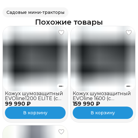
Садовые мини-тракторы
Похожие товары
Кожух шумозащитный
Кожух шумозащитный
EVOline1200 ELITE (c
EVOline 1600 (c
99 990 ₽
вентилятором)
159 990 ₽
вентилятором)
В корзину
В корзину