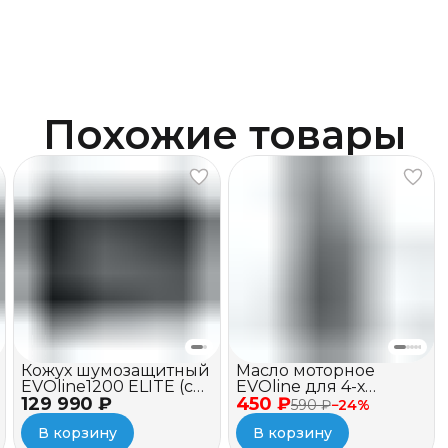
Похожие товары
Кожух шумозащитный
Масло моторное
EVOline1200 ELITE (c
EVOline для 4-х
129 990 ₽
вентилятором и
450 ₽
тактных двигателей,
590 ₽
−
24
%
зимним пакетом)
полусинтетическое,
В корзину
В корзину
SAE 10W-40 API SJ/CF, 1