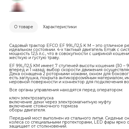
О товаре
Характеристики
Садовый трактор EFCO EF 99L/12,5 K M – это отличное ре
идеальном состоянии. 4-х тактный двигатель Emak с сис
мощность 12,5 л.с., что в совокупности с шириной кошени
жесткую и густую траву.
EF 99L/12,5 KM имеет 7 ступеней высоты кошения (30 – 
вперед и 1 назад: выбор скорости движения осуществля
Дека оснащена 2 роторными ножами, окном для боковог
есть заглушка, покрыта антикоррозийным материалом, и
неровной поверхности и коннектор для подключения во
Все органы управления находятся перед оператором:
ключ электрозапуска
включение деки через электромагнитную муфту
включение стояночного тормоза
оборы двигателя.
Передний мост выполнен из стального литья. Сиденье 
колеса со специальными протекторами, LED фары ярко 
защищает от столкновений.