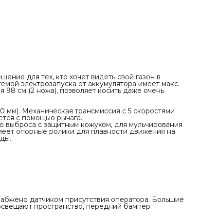
заглушка, покрыта антикоррозийным материалом, имеет
опорные ролики для плавности движения на неровной
поверхности и коннектор для подключения воды.
Все органы управления находятся перед оператором:
ключ электрозапуска
включение деки через электромагнитную муфту
включение стояночного тормоза
оборы двигателя.
Передний мост выполнен из стального литья. Сиденье
снабжено датчиком присутствия оператора. Большие
колеса со специальными протекторами, LED фары ярко
освещают пространство, передний бампер защищает от
шение для тех, кто хочет видеть свой газон в
столкновений.
темой электрозапуска от аккумулятора имеет макс.
я 98 см (2 ножа), позволяет косить даже очень
90 мм). Механическая трансмиссия с 5 скоростями
ется с помощью рычага.
о выброса с защитным кожухом, для мульчирования
меет опорные ролики для плавности движения на
ды.
снабжено датчиком присутствия оператора. Большие
освещают пространство, передний бампер