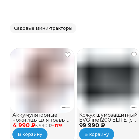
Садовые мини-тракторы
Аккумуляторные
Кожух шумозащитный
ножницы для травы и
EVOline1200 ELITE (c
4 990 ₽
кустов EVOline GSB
99 990 ₽
вентилятором)
5 990 ₽
−
17
%
7.2V
В корзину
В корзину