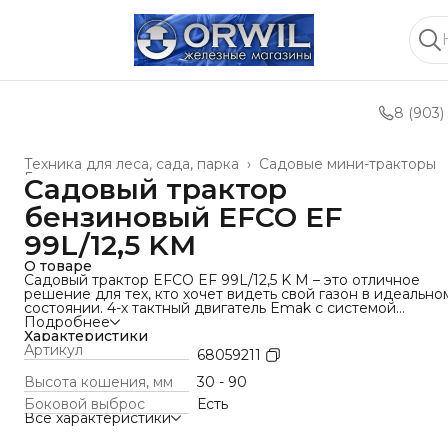
8 (903)
Техника для леса, сада, парка
›
Садовые мини-тракторы
Главная
›
Садовый трактор
бензиновый EFCO EF
99L/12,5 KM
О товаре
Садовый трактор EFCO EF 99L/12,5 K M – это отличное
решение для тех, кто хочет видеть свой газон в идеально
состоянии. 4-х тактный двигатель Emak с системой
электрозапуска от аккумулятора имеет макс. мощность 12,
Подробнее
л.с., что в совокупности с шириной кошения 98 см (2 ножа
Характеристики
позволяет косить даже очень жесткую и густую траву.
Артикул
68059211
EF 99L/12,5 KM имеет 7 ступеней высоты кошения (30 – 9
мм). Механическая трансмиссия с 5 скоростями вперед и 
Высота кошения, мм
30 - 90
назад: выбор скорости движения осуществляется с
Боковой выброс
Есть
помощью рычага.
Все характеристики
Дека оснащена 2 роторными ножами, окном для бокового
выброса с защитным кожухом, для мульчирования есть