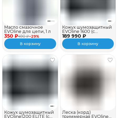
Масло смазочное
Кожух шумозащитный
EVOline для цепи, 1 л
EVOline 1600 (c
350 ₽
189 990 ₽
вентилятором и
490 ₽
−
29
%
зимним пакетом)
В корзину
В корзину
Кожух шумозащитный
Леска (корд)
EVOline1200 ELITE (c
триммерная EVOline