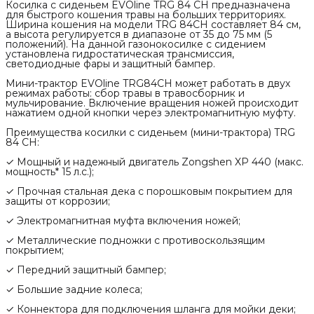
Косилка с сиденьем EVOline TRG 84 CH предназначена
для быстрого кошения травы на больших территориях.
Ширина кошения на модели TRG 84CH составляет 84 см,
а высота регулируется в диапазоне от 35 до 75 мм (5
положений). На данной газонокосилке с сидением
установлена гидростатическая трансмиссия,
светодиодные фары и защитный бампер.
Мини-трактор EVOline TRG84CH может работать в двух
режимах работы: сбор травы в травосборник и
мульчирование. Включение вращения ножей происходит
нажатием одной кнопки через электромагнитную муфту.
Преимущества косилки с сиденьем (мини-трактора) TRG
84 CH:
✓ Мощный и надежный двигатель Zongshen XP 440 (макс.
мощность* 15 л.с.);
✓ Прочная стальная дека с порошковым покрытием для
защиты от коррозии;
✓ Электромагнитная муфта включения ножей;
✓ Металлические подножки с противоскользящим
покрытием;
✓ Передний защитный бампер;
✓ Большие задние колеса;
✓ Коннектора для подключения шланга для мойки деки;