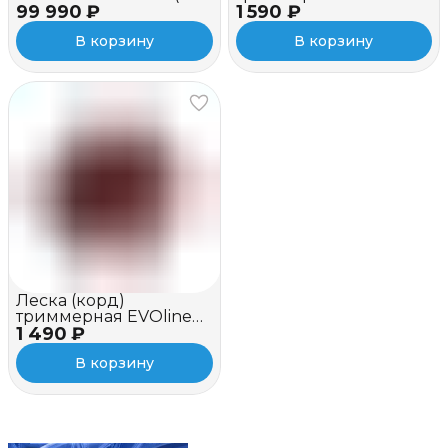
99 990 ₽
вентилятором)
1 590 ₽
DUO POWER (2.4 мм,
81 метр)
В корзину
В корзину
Леска (корд)
триммерная EVOline
1 490 ₽
SILENT CUT (2.4 мм, 81
метр)
В корзину