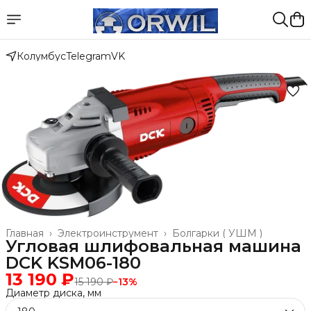
Колумбус
Telegram
VK
Главная
›
Электроинструмент
›
Болгарки ( УШМ )
Угловая шлифовальная машина
DCK KSM06-180
13 190 ₽
15 190 ₽
−
13
%
Диаметр диска, мм