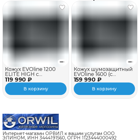
Кожух EVOline 1200
Кожух шумозащитный
ELITE HIGH c
EVOline 1600 (c
119 990 ₽
вентилятором
159 990 ₽
вентилятором)
В корзину
В корзину
Интернет-магазин ОРВИЛ к вашим услугам ООО
ЭЛИНОМ, ИНН 3444191560, ОГРН 1123444000492