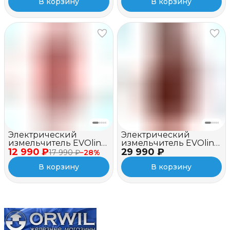
В корзину
В корзину
Электрический
Электрический
измельчитель EVOline
измельчитель EVOline
12 990 ₽
BSE 2500
29 990 ₽
BSE 2800 C
17 990 ₽
−
28
%
В корзину
В корзину