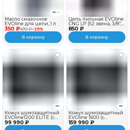
Масло смазочное
Цепь пильная EVOline
EVOline для цепи, 1 л
CNG LP (52 звена, 3/8",
350 ₽
850 ₽
1.3 мм, 14")
490 ₽
−
29
%
В корзину
В корзину
Кожух шумозащитный
Кожух шумозащитный
EVOline1200 ELITE (c
EVOline 1600 (c
99 990 ₽
вентилятором)
159 990 ₽
вентилятором)