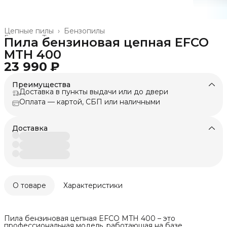
Цепные пилы
›
Бензопилы
Главная
›
Техника для леса, сада, парка
›
Пила бензиновая цепная EFCO
MTH 400
23 990 ₽
Преимущества
Доставка в пункты выдачи или до двери
Оплата — картой, СБП или наличными
Доставка
О товаре
Характеристики
Пила бензиновая цепная EFCO MTH 400 – это
профессиональная модель, работающая на базе