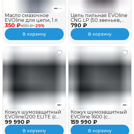
Масло смазочное
Цепь пильная EVOline
EVOline для цепи, 1 л
CNG LP (50 звеньев,
350 ₽
790 ₽
3/8", 1.3 мм, 14")
490 ₽
−
29
%
В корзину
В корзину
Кожух шумозащитный
Кожух шумозащитный
EVOline1200 ELITE (c
EVOline 1600 (c
99 990 ₽
вентилятором)
159 990 ₽
вентилятором)
В корзину
В корзину