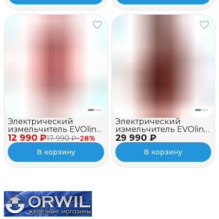
Электрический
Электрический
измельчитель EVOline
измельчитель EVOline
12 990 ₽
BSE 2500
29 990 ₽
BSE 2800 C
17 990 ₽
−
28
%
В корзину
В корзину