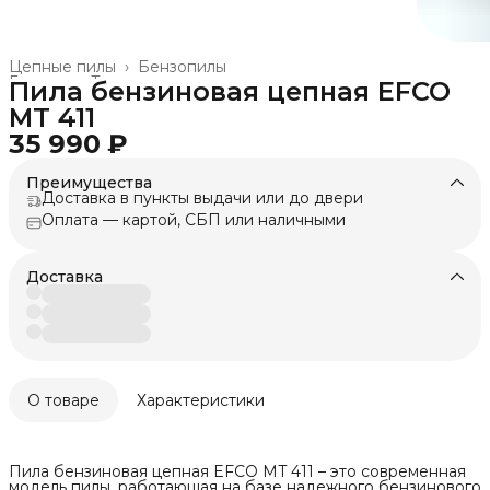
Цепные пилы
›
Бензопилы
Главная
›
Техника для леса, сада, парка
›
Пила бензиновая цепная EFCO
MT 411
35 990 ₽
Преимущества
Доставка в пункты выдачи или до двери
Оплата — картой, СБП или наличными
Доставка
О товаре
Характеристики
Пила бензиновая цепная EFCO MT 411 – это современная
модель пилы, работающая на базе надежного бензинового