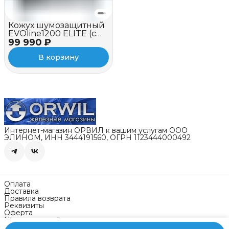
Кожух шумозащитный
EVOline1200 ELITE (c
99 990 ₽
вентилятором)
В корзину
Интернет-магазин ОРВИЛ к вашим услугам ООО
ЭЛИНОМ, ИНН 3444191560, ОГРН 1123444000492
Оплата
Доставка
Правила возврата
Реквизиты
Оферта
Политика конфиденциальности