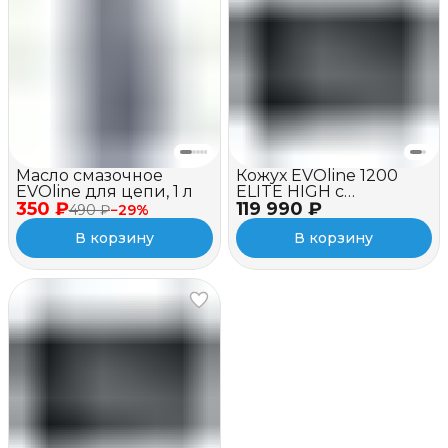
Масло смазочное
Кожух EVOline 1200
EVOline для цепи, 1 л
ELITE HIGH c
350 ₽
119 990 ₽
вентилятором
490 ₽
−
29
%
В корзину
В корзину