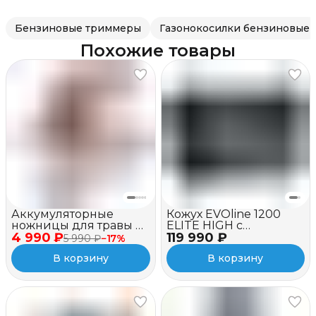
Бензиновые триммеры
Газонокосилки бензиновые
Похожие товары
Аккумуляторные
Кожух EVOline 1200
ножницы для травы и
ELITE HIGH c
4 990 ₽
кустов EVOline GSB
119 990 ₽
вентилятором
5 990 ₽
−
17
%
7.2V
В корзину
В корзину