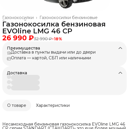
Газонокосилки
›
Газонокосилки бензиновые
Главная
›
Техника для леса, сада, парка
›
Газонокосилка бензиновая
EVOline LMG 46 CP
26 990 ₽
32 990 ₽
−
18
%
Преимущества
Доставка в пункты выдачи или до двери
Оплата — картой, СБП или наличными
Доставка
О товаре
Характеристики
Несамоходная бензиновая газонокосилка EVOline LMG 46
CP серии STANDART (СТАНДАРТ)– это еще более мощный