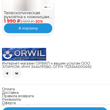
Телескопическая
рукоятка к ножницам
1 990 ₽
EVOline
2 500 ₽
−
20
%
В корзину
Интернет-магазин ОРВИЛ к вашим услугам ООО
ЭЛИНОМ, ИНН 3444191560, ОГРН 1123444000492
Оплата
Доставка
Правила возврата
Реквизиты
Оферта
Политика конфиденциальности