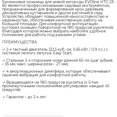
Бензиновые ножницы для живой изгороди EVOline HTG 23-
60 являются профессиональным садовым инструментом,
предназначенным для формирования крон деревьев,
декоративных кустарников и других растений в саду.
Устройство обладает повышенной износостойкостью и
надежностью, обеспечивая качественную работу на
большой площади. Для комфортной эксплуатации,
кусторез оснащен поворотной на 180 градусов рукояткой,
благодаря которой можно выбрать наиболее удобное
положение для работы под разными углами.
ПРЕИМУЩЕСТВА
✓ 2-х тактный двигатель (22,5 куб. см; 0,65 кВт / 0,9 л.с.) с
системой легкого запуска: Easy Start;
✓ Стальные 2-х сторонние ножи длиной 60 см (шаг зубьев
– 35 мм, макс. ширина реза – 27 мм);
✓ 4 амортизационных демпфера, которые обеспечивают
гашение вибраций для комфортной работы;
✓ Вращающаяся на 180 градусов рукоятка (с 5-тью
промежуточными положениями регулировки: каждые 45
градусов).
✓ Гарантия – до 2-х лет.