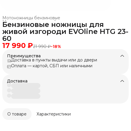
Мотоножницы бензиновые
Мотоножницы для живой изгороди
›
Бензиновые ножницы для
Главная
›
Техника для леса, сада, парка
›
живой изгороди EVOline HTG 23-
60
17 990 ₽
21 990 ₽
−
18
%
Преимущества
Доставка в пункты выдачи или до двери
Оплата — картой, СБП или наличными
Доставка
О товаре
Характеристики