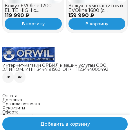
Кожух EVOline 1200
Кожух шумозащитный
ELITE HIGH c
EVOline 1600 (c
119 990 ₽
вентилятором
159 990 ₽
вентилятором)
В корзину
В корзину
Интернет-магазин ОРВИЛ к вашим услугам ООО
ЭЛИНОМ, ИНН 3444191560, ОГРН 1123444000492
Оплата
Доставка
Правила возврата
Реквизиты
Оферта
Политика конфиденциальности
Добавить в корзину
Контакты