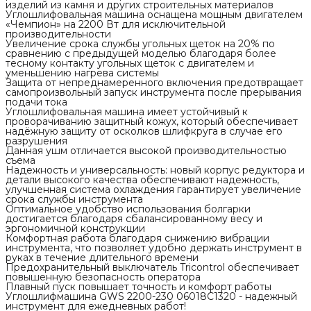
изделий из камня и других строительных материалов
Углошлифовальная машина оснащена мощным двигателем
«Чемпион» на 2200 Вт для исключительной
производительности
Увеличение срока службы угольных щеток на 20% по
сравнению с предыдущей моделью благодаря более
тесному контакту угольных щеток с двигателем и
уменьшению нагрева системы
Защита от непреднамеренного включения предотвращает
самопроизвольный запуск инструмента после прерывания
подачи тока
Углошлифовальная машина имеет устойчивый к
проворачиванию защитный кожух, который обеспечивает
надёжную защиту от осколков шлифкруга в случае его
разрушения
Данная ушм отличается высокой производительностью
съема
Надежность и универсальность: новый корпус редуктора и
детали высокого качества обеспечивают надежность,
улучшенная система охлаждения гарантирует увеличение
срока службы инструмента
Оптимальное удобство использования болгарки
достигается благодаря сбалансированному весу и
эргономичной конструкции
Комфортная работа благодаря снижению вибрации
инструмента, что позволяет удобно держать инструмент в
руках в течение длительного времени
Предохранительный выключатель Tricontrol обеспечивает
повышенную безопасность оператора
Плавный пуск повышает точность и комфорт работы
Углошлифмашина GWS 2200-230 06018C1320 - надежный
инструмент для ежедневных работ!