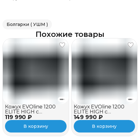
Болгарки ( УШМ )
Похожие товары
Кожух EVOline 1200
Кожух EVOline 1200
ELITE HIGH c
ELITE HIGH c
119 990 ₽
вентилятором
149 990 ₽
вентилятором и
зимним пакетом
В корзину
В корзину