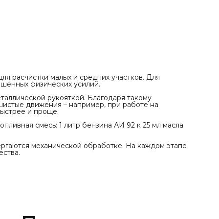
подвергаются механической обработке. На каждом этап
изготовления инструмента осуществляется контроль
качества.
для расчистки малых и средних участков. Для
ышенных физических усилий.
таллической рукояткой. Благодаря такому
истые движения – например, при работе на
быстрее и проще.
ливная смесь: 1 литр бензина АИ 92 к 25 мл масла
ергаются механической обработке. На каждом этапе
ества.