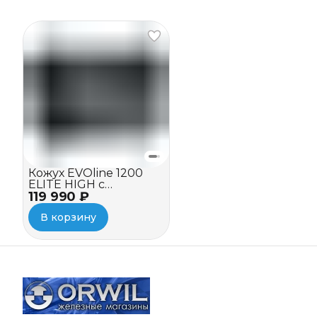
Кожух EVOline 1200
ELITE HIGH c
119 990 ₽
вентилятором
В корзину