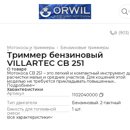
8 (903)
Мотокосы и триммеры
›
Бензиновые триммеры
Главная
›
Техника для леса, сада, парка
›
Триммер бензиновый
VILLARTEC CB 251
О товаре
Мотокоса CB 251 – это легкий и компактный инструмент д
расчистки малых и средних участков. Для кошения этой
моделью не требуется прикладывать повышенных
физических усилий.
Подробнее
Коса отличается маневренностью. Оснащена прочной
Характеристики
металлической рукояткой. Благодаря такому
Артикул
1102040000
конструктивному решению удобно выполнять ею
размашистые движения – например, при работе на
Тип двигателя
Бензиновый. 2-тактный
открытых участках. Расчистка территории выполняется
Емкость для топливной
1 шт.
быстрее и проще.
смеси
Для эффективной работы данной модели используется
Все характеристики
топливная смесь: 1 литр бензина АИ 92 к 25 мл масла для 2
тактных двигателей.
В процессе производства детали мотокосы CB 251