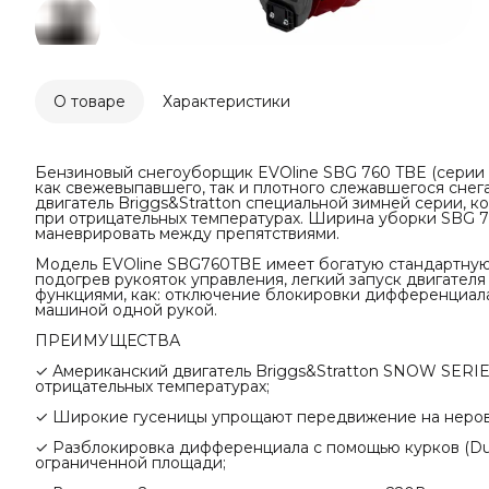
О товаре
Характеристики
Бензиновый снегоуборщик EVOline SBG 760 TBE (сери
как свежевыпавшего, так и плотного слежавшегося снег
двигатель Briggs&Stratton специальной зимней серии, 
при отрицательных температурах. Ширина уборки SBG 76
маневрировать между препятствиями.
Модель EVOline SBG760TBE имеет богатую стандартную
подогрев рукояток управления, легкий запуск двигателя
функциями, как: отключение блокировки дифференциал
машиной одной рукой.
ПРЕИМУЩЕСТВА
✓ Американский двигатель Briggs&Stratton SNOW SERIE
отрицательных температурах;
✓ Широкие гусеницы упрощают передвижение на неровн
✓ Разблокировка дифференциала с помощью курков (Dual
ограниченной площади;