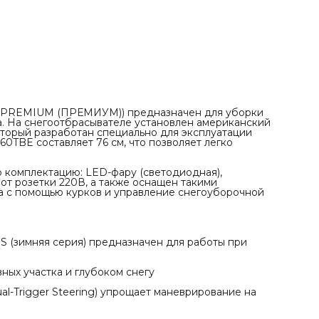
220В, а также оснащен такими функциями, как: отключен
блокировки дифференциала с помощью курков и
управление снегоуборочной машиной одной рукой.
ПРЕИМУЩЕСТВА
✓ Американский двигатель Briggs&Stratton SNOW SERIE
(зимняя серия) предназначен для работы при
отрицательных температурах;
✓ Широкие гусеницы упрощают передвижение на
неровных участка и глубоком снегу
✓ Разблокировка дифференциала с помощью курков (Dua
Trigger Steering) упрощает маневрирование на
ограниченной площади;
и PREMIUM (ПРЕМИУМ)) предназначен для уборки
✓ Возможно 2 варианта запуска: от розетки 220В или
а. На снегоотбрасывателе установлен американский
ручного стартера;
который разработан специально для эксплуатации
✓ Рукоятки управления имеют подогрев для работы в
0TBE составляет 76 см, что позволяет легко
суровых условиях;
✓ Яркая LED-фара (светодиодная) для работы в сумерках
или ночью;
 комплектацию: LED-фару (светодиодная),
✓ 6 скоростей вперед и 2 назад дают возможность
 от розетки 220В, а также оснащен такими
подстроить скорость передвижения под высоту снежног
а с помощью курков и управление снегоуборочной
покрова;
✓ Управление направлением выброса снега размещено н
панели оператора;
✓ Гарантия – до 2 лет.
S (зимняя серия) предназначен для работы при
ых участка и глубоком снегу
-Trigger Steering) упрощает маневрирование на