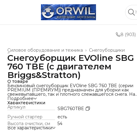
8 (903)
Силовое оборудование и техника
›
Снегоуборщики
Главная
›
Снегоуборщик EVOline SBG
760 TBE (с двигателем
Briggs&Stratton)
О товаре
Бензиновый снегоуборщик EVOline SBG 760 TBE (серии
PREMIUM (ПРЕМИУМ)) предназначен для уборки как
свежевыпавшего, так и плотного слежавшегося снега. На
снегоотбрасывателе установлен американский двигатель
Подробнее
Briggs&Stratton специальной зимней серии, который
Характеристики
разработан специально для эксплуатации при
Артикул
SBG760TBE
отрицательных температурах. Ширина уборки SBG 760TB
составляет 76 см, что позволяет легко маневрировать
Ручной стартер
есть
между препятствиями.
Высота очистки, см
54
Модель EVOline SBG760TBE имеет богатую стандартную
Все характеристики
комплектацию: LED-фару (светодиодная), подогрев
рукояток управления, легкий запуск двигателя от розетки