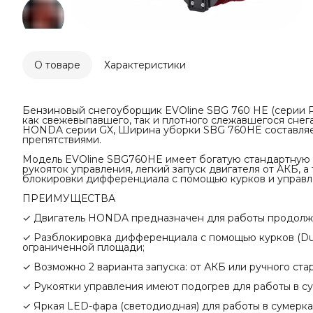
О товаре
Характеристики
Бензиновый снегоуборщик EVOline SBG 760 HE (серии
как свежевыпавшего, так и плотного слежавшегося снег
HONDA серии GX, Ширина уборки SBG 760HE составляет 
препятствиями.
Модель EVOline SBG760HE имеет богатую стандартную 
рукояток управления, легкий запуск двигателя от АКБ, 
блокировки дифференциала с помощью курков и управл
ПРЕИМУЩЕСТВА
✓ Двигатель HONDA предназначен для работы продолжи
✓ Разблокировка дифференциала с помощью курков (Dual
ограниченной площади;
✓ Возможно 2 варианта запуска: от АКБ или ручного ста
✓ Рукоятки управления имеют подогрев для работы в су
✓ Яркая LED-фара (светодиодная) для работы в сумерка