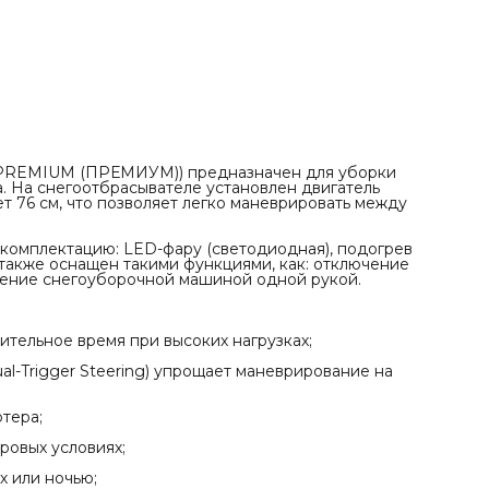
продолжительное время при высоких нагрузках;
✓ Разблокировка дифференциала с помощью курков (Dua
Trigger Steering) упрощает маневрирование на
ограниченной площади;
✓ Возможно 2 варианта запуска: от АКБ или ручного
стартера;
✓ Рукоятки управления имеют подогрев для работы в
суровых условиях;
✓ Яркая LED-фара (светодиодная) для работы в сумерках
или ночью;
✓ 6 скоростей вперед и 2 назад дают возможность
подстроить скорость передвижения под высоту снежног
 PREMIUM (ПРЕМИУМ)) предназначен для уборки
покрова;
а. На снегоотбрасывателе установлен двигатель
✓ Управление направлением выброса снега размещено н
76 см, что позволяет легко маневрировать между
панели оператора;
✓ Гарантия – до 2 лет.
комплектацию: LED-фару (светодиодная), подогрев
а также оснащен такими функциями, как: отключение
ение снегоуборочной машиной одной рукой.
тельное время при высоких нагрузках;
-Trigger Steering) упрощает маневрирование на
ртера;
ровых условиях;
х или ночью;