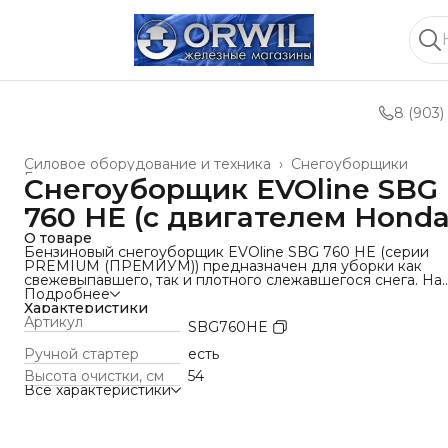
8 (903)
Силовое оборудование и техника
›
Снегоуборщики
Главная
›
Снегоуборщик EVOline SBG
760 HE (с двигателем Honda
О товаре
Бензиновый снегоуборщик EVOline SBG 760 HE (серии
PREMIUM (ПРЕМИУМ)) предназначен для уборки как
свежевыпавшего, так и плотного слежавшегося снега. На
снегоотбрасывателе установлен двигатель HONDA серии
Подробнее
GX, Ширина уборки SBG 760HE составляет 76 см, что
Характеристики
позволяет легко маневрировать между препятствиями.
Артикул
SBG760HE
Модель EVOline SBG760HE имеет богатую стандартную
комплектацию: LED-фару (светодиодная), подогрев
Ручной стартер
есть
рукояток управления, легкий запуск двигателя от АКБ, а
Высота очистки, см
54
также оснащен такими функциями, как: отключение
Все характеристики
блокировки дифференциала с помощью курков и
управление снегоуборочной машиной одной рукой.
ПРЕИМУЩЕСТВА
✓ Двигатель HONDA предназначен для работы