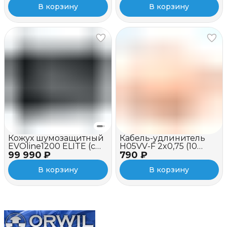
В корзину
В корзину
Кожух шумозащитный
Кабель-удлинитель
EVOline1200 ELITE (c
H05VV-F 2x0,75 (10
99 990 ₽
вентилятором)
790 ₽
метров, оранжевый)
В корзину
В корзину