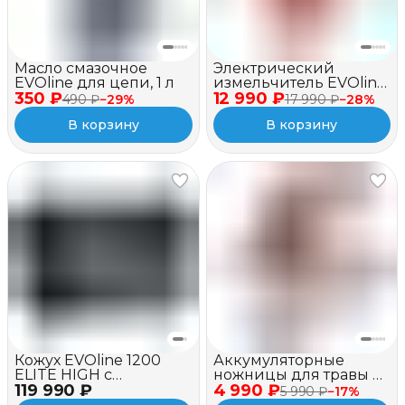
Масло смазочное
Электрический
EVOline для цепи, 1 л
измельчитель EVOline
350 ₽
12 990 ₽
BSE 2500
490 ₽
−
29
%
17 990 ₽
−
28
%
В корзину
В корзину
Кожух EVOline 1200
Аккумуляторные
ELITE HIGH c
ножницы для травы и
119 990 ₽
вентилятором
4 990 ₽
кустов EVOline GSB
5 990 ₽
−
17
%
7.2V