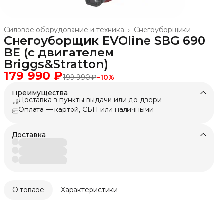
Силовое оборудование и техника
›
Снегоуборщики
Главная
›
Снегоуборщик EVOline SBG 690
BE (с двигателем
Briggs&Stratton)
179 990 ₽
199 990 ₽
−
10
%
Преимущества
Доставка в пункты выдачи или до двери
Оплата — картой, СБП или наличными
Доставка
О товаре
Характеристики