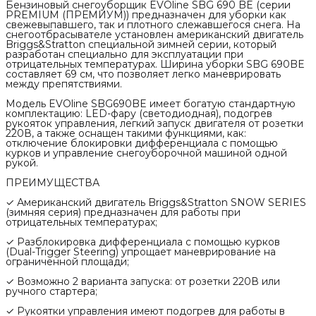
Бензиновый снегоуборщик EVOline SBG 690 BE (серии
PREMIUM (ПРЕМИУМ)) предназначен для уборки как
свежевыпавшего, так и плотного слежавшегося снега. На
снегоотбрасывателе установлен американский двигатель
Briggs&Stratton специальной зимней серии, который
разработан специально для эксплуатации при
отрицательных температурах. Ширина уборки SBG 690BE
составляет 69 см, что позволяет легко маневрировать
между препятствиями.
Модель EVOline SBG690BE имеет богатую стандартную
комплектацию: LED-фару (светодиодная), подогрев
рукояток управления, легкий запуск двигателя от розетки
220В, а также оснащен такими функциями, как:
отключение блокировки дифференциала с помощью
курков и управление снегоуборочной машиной одной
рукой.
ПРЕИМУЩЕСТВА
✓ Американский двигатель Briggs&Stratton SNOW SERIES
(зимняя серия) предназначен для работы при
отрицательных температурах;
✓ Разблокировка дифференциала с помощью курков
(Dual-Trigger Steering) упрощает маневрирование на
ограниченной площади;
✓ Возможно 2 варианта запуска: от розетки 220В или
ручного стартера;
✓ Рукоятки управления имеют подогрев для работы в