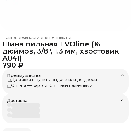
Принадлежности для цепных пил
Принадлежности и оснастка
›
Шина пильная EVOline (16
Главная
›
Техника для леса, сада, парка
›
дюймов, 3/8", 1.3 мм, хвостовик
A041)
790 ₽
Преимущества
Доставка в пункты выдачи или до двери
Оплата — картой, СБП или наличными
Доставка