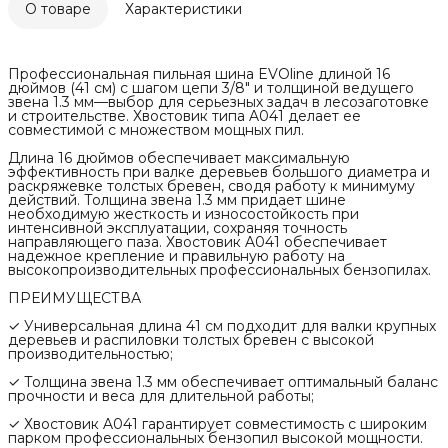
О товаре
Характеристики
Профессиональная пильная шина EVOline длиной 16
дюймов (41 см) с шагом цепи 3/8" и толщиной ведущего
звена 1.3 мм—выбор для серьезных задач в лесозаготовке
и строительстве. Хвостовик типа A041 делает ее
совместимой с множеством мощных пил.
Длина 16 дюймов обеспечивает максимальную
эффективность при валке деревьев большого диаметра и
раскряжевке толстых бревен, сводя работу к минимуму
действий. Толщина звена 1.3 мм придает шине
необходимую жесткость и износостойкость при
интенсивной эксплуатации, сохраняя точность
направляющего паза. Хвостовик A041 обеспечивает
надежное крепление и правильную работу на
высокопроизводительных профессиональных бензопилах.
ПРЕИМУЩЕСТВА
✓ Универсальная длина 41 см подходит для валки крупных
деревьев и распиловки толстых бревен с высокой
производительностью;
✓ Толщина звена 1.3 мм обеспечивает оптимальный баланс
прочности и веса для длительной работы;
✓ Хвостовик A041 гарантирует совместимость с широким
парком профессиональных бензопил высокой мощности.