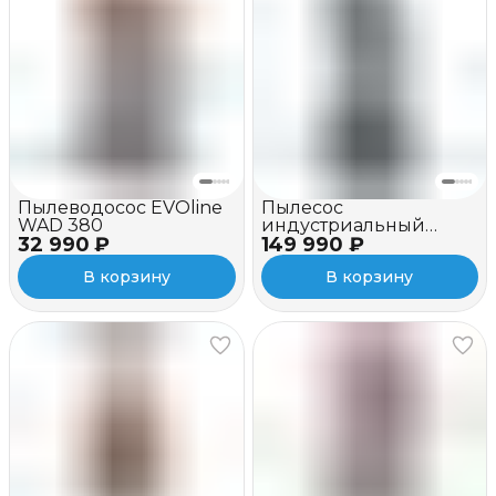
Пылеводосос EVOline
Пылесос
WAD 380
индустриальный
32 990 ₽
149 990 ₽
EVOline IVC 3100-36
В корзину
В корзину