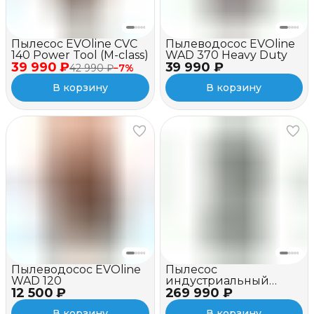
Пылесос EVOline CVC
Пылеводосос EVOline
140 Power Tool (M-class)
WAD 370 Heavy Duty
39 990 ₽
39 990 ₽
42 990 ₽
−
7
%
В корзину
В корзину
Пылеводосос EVOline
Пылесос
WAD 120
индустриальный
12 500 ₽
269 990 ₽
EVOline IVC 1100-22
В корзину
В корзину