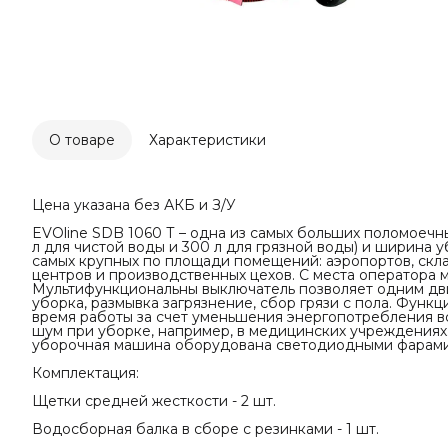
О товаре
Характеристики
Цена указана без АКБ и З/У
EVOline SDB 1060 Т – одна из самых больших поломоеч
л для чистой воды и 300 л для грязной воды) и ширина 
самых крупных по площади помещений: аэропортов, скла
центров и производственных цехов. С места оператора
Мультифункциональны выключатель позволяет одним дв
уборка, размывка загрязнение, сбор грязи с пола. Функ
время работы за счет уменьшения энергопотребления 
шум при уборке, например, в медицинских учреждениях
уборочная машина оборудована светодиодными фарами
Комплектация:
Щетки средней жесткости - 2 шт.
Водосборная балка в сборе с резинками - 1 шт.