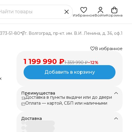
Избранное
Войти
Корзина
 373-51-80
г. Волгоград, пр-кт. им. В.И. Ленина, д. 36, оф.1
В избранное
1 199 990 ₽
1 359 990 ₽
−
12
%
Добавить в корзину
х
Преимущества
и
Доставка в пункты выдачи или до двери
Оплата — картой, СБП или наличными
Доставка
я