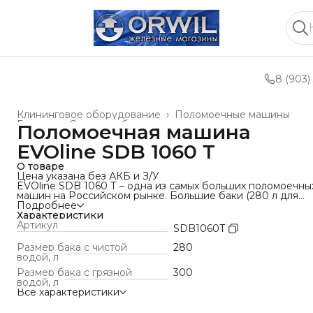
8 (903)
Клининговое оборудование
›
Поломоечные машины
Главная
›
Силовое оборудование и техника
›
Поломоечная машина
EVOline SDB 1060 Т
О товаре
Цена указана без АКБ и З/У
EVOline SDB 1060 Т – одна из самых больших поломоечны
машин на Российском рынке. Большие баки (280 л для
чистой воды и 300 л для грязной воды) и ширина уборки
Подробнее
более 1 метра позволяют производить уборку самых
Характеристики
крупных по площади помещений: аэропортов, складских 
Артикул
SDB1060T
логистических комплексов, торговых центров и
производственных цехов. С места оператора можно
Размер бака с чистой
280
отслеживать все рабочие параметры машины.
водой, л
Мультифункциональны выключатель позволяет одним
Размер бака с грязной
300
движением выбирать программу уборки: стандартная
водой, л
уборка, размывка загрязнение, сбор грязи с пола. Функци
Все характеристики
ЭКО- режим позволить значительно увеличить время
работы за счет уменьшения энергопотребления всеми