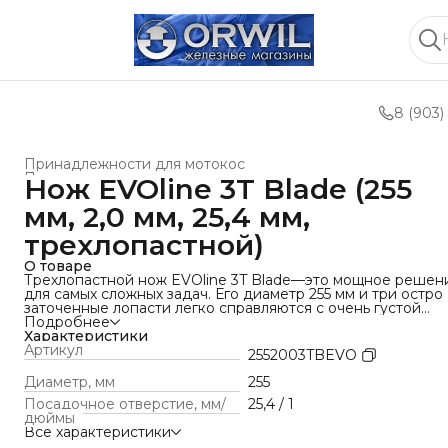
8 (903)
Принадлежности для мотокос
Принадлежности и оснастка
›
Нож EVOline 3T Blade (255
Главная
›
Техника для леса, сада, парка
›
мм, 2,0 мм, 25,4 мм,
трехлопастной)
О товаре
Трехлопастной нож EVOline 3T Blade—это мощное решен
для самых сложных задач. Его диаметр 255 мм и три остро
заточенные лопасти легко справляются с очень густой
травой, жестким бурьяном, сухостоем и мелким
Подробнее
кустарником. Увеличенная толщина металла (2.0 мм) дела
Характеристики
нож исключительно прочным и устойчивым к ударам о
Артикул
2552003TBEVO
скрытые в траве препятствия.
Как и двухлопастная версия, нож 3T имеет стандартное
Диаметр, мм
255
посадочное отверстие 25.4 мм, обеспечивая совместимос
Посадочное отверстие, мм/
25,4 / 1
с широким спектром бензиновых и электрических мотоко
дюймы
Используйте этот нож для максимальной эффективности 
Все характеристики
заросших участках, не забывая о защитном кожухе и