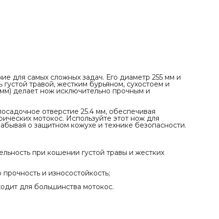
технике безопасности.
ПРЕИМУЩЕСТВА
✓ Три лопасти обеспечивают максимальную
производительность при кошении густой травы и жестких
стеблей;
✓ Увеличенная толщина 2.0 мм гарантирует повышенную
прочность и износостойкость;
✓ Универсальное посадочное отверстие 25.4 мм (1")
подходит для большинства мотокос.
е для самых сложных задач. Его диаметр 255 мм и
ь густой травой, жестким бурьяном, сухостоем и
 мм) делает нож исключительно прочным и
посадочное отверстие 25.4 мм, обеспечивая
ических мотокос. Используйте этот нож для
забывая о защитном кожухе и технике безопасности.
льность при кошении густой травы и жестких
 прочность и износостойкость;
ходит для большинства мотокос.