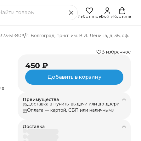
Избранное
Войти
Корзина
 373-51-80
г. Волгоград, пр-кт. им. В.И. Ленина, д. 36, оф.1
В избранное
450 ₽
Добавить в корзину
ие
Преимущества
Доставка в пункты выдачи или до двери
ет
Оплата — картой, СБП или наличными
ть
Доставка
с.
на