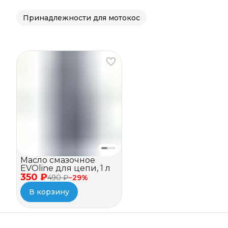
Принадлежности для мотокос
Масло смазочное
EVOline для цепи, 1 л
350 ₽
490 ₽
−
29
%
В корзину