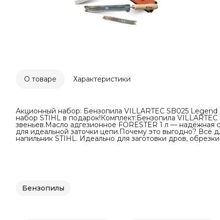
О товаре
Характеристики
Акционный набор: Бензопила VILLARTEC SB025 Legend 
набор STIHL в подарок!Комплект:Бензопила VILLARTEC S
звеньев.Масло адгезионное FORESTER 1 л — надёжная см
для идеальной заточки цепи.Почему это выгодно? Всё д
напильник STIHL. Идеально для заготовки дров, обрезки 
Бензопилы