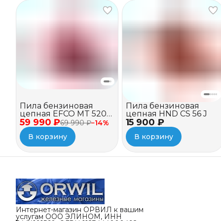
Пила бензиновая
Пила бензиновая
цепная EFCO MT 5200
цепная HND CS 56 J
59 990 ₽
(18")
15 900 ₽
69 990 ₽
−
14
%
В корзину
В корзину
Интернет-магазин ОРВИЛ к вашим
услугам ООО ЭЛИНОМ, ИНН