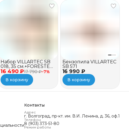
Набор VILLARTEC SB
Бензопила VILLARTEC
018, 35 см.+FORESTER
SB 571
16 490 ₽
1л + Набор STIHL
16 990 ₽
17 790 ₽
−
7
%
В корзину
В корзину
Контакты
Адрес
г. Волгоград, пр-кт. им. В.И. Ленина, д. 36, оф.1
Телефон
8 (903) 373-51-80
циальности
Режим работы