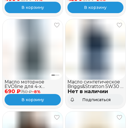
полусинтетическое,
полусинтетическое,
В корзину
В корзину
API TC, 1 л
SAE 10W-40 API SJ/CF, 1
л
Масло моторное
Масло синтетическое
EVOline для 4-х
Briggs&Stratton 5W30 (1
690 ₽
тактных двигателей,
Нет в наличии
литр)
750 ₽
−
8
%
синтетическое, SAE
В корзину
Подписаться
5W-30 API SN/CF, 1л