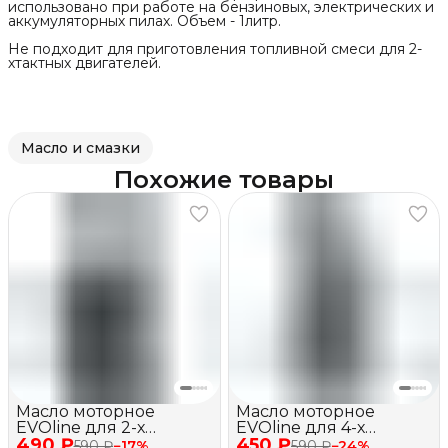
использовано при работе на бензиновых, электрических и
аккумуляторных пилах. Объем - 1литр.
Не подходит для приготовления топливной смеси для 2-
хтактных двигателей.
Масло и смазки
Похожие товары
Масло моторное
Масло моторное
EVOline для 2-х
EVOline для 4-х
490 ₽
тактных двигателей,
450 ₽
тактных двигателей,
590 ₽
−
17
%
590 ₽
−
24
%