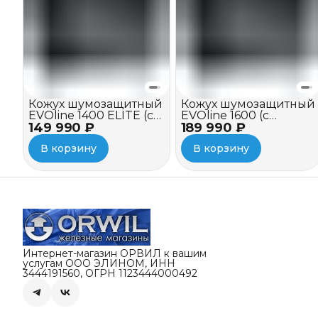
Кожух шумозащитный
Кожух шумозащитный
EVOline 1400 ELITE (c
EVOline 1600 (c
149 990 ₽
вентилятором)
189 990 ₽
вентилятором и
зимним пакетом)
В корзину
В корзину
Интернет-магазин ОРВИЛ к вашим
услугам ООО ЭЛИНОМ, ИНН
3444191560, ОГРН 1123444000492