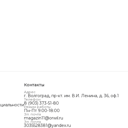
Контакты
Адрес
г. Волгоград, пр-кт. им. В.И. Ленина, д. 36, оф.1
Телефон
8 (903) 373-51-80
циальности
Режим работы
Пн-Пт 9:00-18:00
Эл. почта
magazin11@orwil.ru
Эл. почта
3035528381@yandex.ru