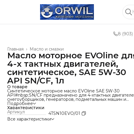
8 (903)
Главная
›
Масло и смазки
Масло моторное EVOline дл
4-х тактных двигателей,
синтетическое, SAE 5W-30
API SN/CF, 1л
О товаре
Cинтетическое моторное масло EVOline SAE 5W-30
API#nbsp;SN/CF предназначено для 4-хтактных двигател
снегоуборщиков, генераторов, подметальных машин и
другой техники малой механизации, которая может быть
Подробнее
использована зимой. Образует прочную масляную пленку
Характеристики
обеспечивая надежную защиту во время запуска двигате
Артикул
4TSN10EVO/01
при низких температурах, а также способствует снижени
Все характеристики
износа во время работы.