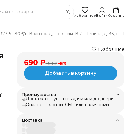
Избранное
Войти
Корзина
 373-51-80
г. Волгоград, пр-кт. им. В.И. Ленина, д. 36, оф.1
В избранное
я
690 ₽
750 ₽
−
8
%
Добавить в корзину
Преимущества
ей
Доставка в пункты выдачи или до двери
Оплата — картой, СБП или наличными
,
ля
ю
Доставка