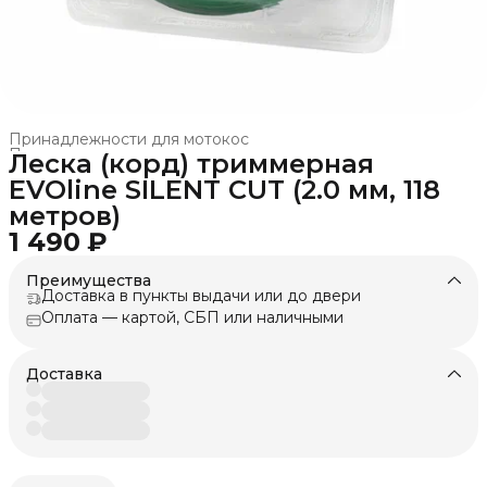
Принадлежности для мотокос
Принадлежности и оснастка
›
Леска (корд) триммерная
Главная
›
Техника для леса, сада, парка
›
EVOline SILENT CUT (2.0 мм, 118
метров)
1 490 ₽
Преимущества
Доставка в пункты выдачи или до двери
Оплата — картой, СБП или наличными
Доставка