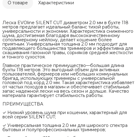
О товаре
Характеристики
Леска EVOline SILENT CUT диаметром 2.0 мм в бухте 118
метров предлагает идеальный баланс тихой работы,
универсальности и экономии. Характеристика сниженного
шума, достигаемая благодаря высококачественному
сополимерному нейлону, делает кошение более
приятным. Универсальная толщина 2.0 мм подходит для
подавляющего большинства триммеров и эффективна для
скашивания газонной травы, сорняков средней жесткости
и тонкого сухостоя.
Главное практическое преимущество—большая длина
бухты 118 метров. Это выгодный объем для активных
пользователей, фермеров или небольших коммунальных
бригад, использующих триммеры с универсальной
головкой под корд 2.0 мм. Такая характеристика избавляет
от частых походов в магазин и обеспечивает стабильный
запас надежной лески на весь сезон и дольше. Качество
материала гарантирует стабильность работы.
ПРЕИМУЩЕСТВА
✓ Низкий уровень шума при кошении, характерный для
всей серии SILENT CUT;
✓ Универсальная толщина 2.0 мм для широкого спектра
бытовых и полупрофессиональных триммеров;