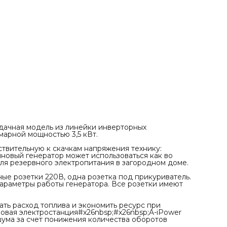
от влаги и пыли.
Экономичный режим работы генератора позволяет снижа
расход топлива и экономить ресурс при небольших
нагрузках. В таком режиме портативная цифровая
электростанция#x26nbsp;#x26nbsp;A-iPower работает на
одном баке дольше и производит меньше шума за счет
понижения количества оборотов двигателя.
удачная модель из линейки инверторных
марной мощностью 3,5 кВт.
ствительную к скачкам напряжения технику:
новый генератор может использоваться как во
 для резервного электропитания в загородном доме.
ые розетки 220В, одна розетка под прикуриватель.
раметры работы генератора. Все розетки имеют
ть расход топлива и экономить ресурс при
овая электростанция#x26nbsp;#x26nbsp;A-iPower
ума за счет понижения количества оборотов