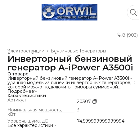
8 (903)
Электростанции
›
Бензиновые Генераторы
Главная
›
Силовое оборудование и техника
›
Инверторный бензиновый
генератор A-iPower A3500i
О товаре
Инверторный бензиновый генератор A-iPower A3500i -
удачная модель из линейки инверторных генераторов, к
которой можно подключить приборы суммарной
мощностью 3,5 кВт.
Подробнее
К такому генератору можно не опасаясь подключать
Характеристики
чувствительную к скачкам напряжения технику: телефоны
Артикул
20307
планшеты, ноутбуки и др. Инверторный бензиновый
генератор может использоваться как во время поездок на
Номинальная мощность,
3
природу: в походе, на рыбалке, так и для резервного
кВт
электропитания в загородном доме.
Уровень шума, дБ
74.599999999999994
На панели управления генератора выведены 2 стандартн
Все характеристики
розетки 220В, одна розетка под прикуриватель.
Многофункциональный дисплей отображает основные
параметры работы генератора. Все розетки имеют защит