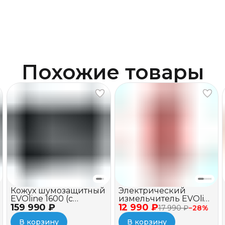
Похожие товары
Кожух шумозащитный
Электрический
EVOline 1600 (c
измельчитель EVOline
159 990 ₽
вентилятором)
12 990 ₽
BSE 2500
17 990 ₽
−
28
%
В корзину
В корзину