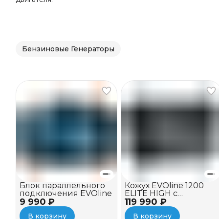
Бензиновые Генераторы
Блок параллельного
Кожух EVOline 1200
подключения EVOline
ELITE HIGH c
9 990 ₽
119 990 ₽
вентилятором
В корзину
В корзину