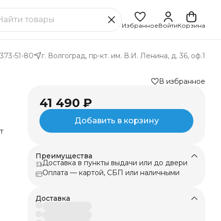
Избранное
Войти
Корзина
 373-51-80
г. Волгоград, пр-кт. им. В.И. Ленина, д. 36, оф.1
В избранное
41 490 ₽
Добавить в корзину
т
Преимущества
Доставка в пункты выдачи или до двери
ке.
Оплата — картой, СБП или наличными
ля
Доставка
ит