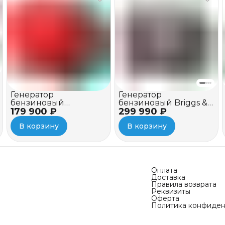
Генератор
Генератор
бензиновый
бензиновый Briggs &
179 900 ₽
инверторный Honda
299 990 ₽
Stratton Q 6500
EU 22 iT
Inverter
В корзину
В корзину
Оплата
Доставка
Правила возврата
Реквизиты
Оферта
Политика конфиден