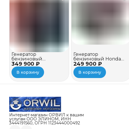
Генератор
Генератор
бензиновый
бензиновый Honda
349 900 ₽
инверторный Honda
249 900 ₽
EG 6500 CXS
EU 30 iS1
В корзину
В корзину
Интернет-магазин ОРВИЛ к вашим
услугам ООО ЭЛИНОМ, ИНН
3444191560, ОГРН 1123444000492