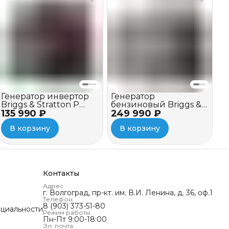
Генератор инвертор
Генератор
Briggs & Stratton P
бензиновый Briggs &
135 990 ₽
2400 Inverter
249 990 ₽
Stratton P 4500
Inverter
В корзину
В корзину
Контакты
Адрес
г. Волгоград, пр-кт. им. В.И. Ленина, д. 36, оф.1
Телефон
8 (903) 373-51-80
циальности
Режим работы
Пн-Пт 9:00-18:00
Эл. почта