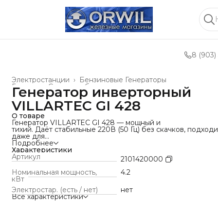
8 (903)
Электростанции
›
Бензиновые Генераторы
Главная
›
Силовое оборудование и техника
›
Генератор инверторный
VILLARTEC GI 428
О товаре
Генератор VILLARTEC GI 428 — мощный и
тихий. Даёт стабильные 220В (50 Гц) без скачков, подходи
даже для
чувствительной техники. В комплекте: 2 обычные розетки,
Подробнее
одна на 12В и
Характеристики
USB.Работает экономично —
Артикул
2101420000
автоматически снижает расход топлива при малой нагруз
Удобный дисплей
Номинальная мощность,
4.2
показывает напряжение, частоту и моточасы. Двигатель
кВт
OHV, медные
Электростар. (есть / нет)
нет
обмотки и крепкая рама — собрано на совесть.Идеален д
Все характеристики
дачи, стройки или как резервный источник. При этом шум
меньше аналогов за счёт хорошего глушителя.