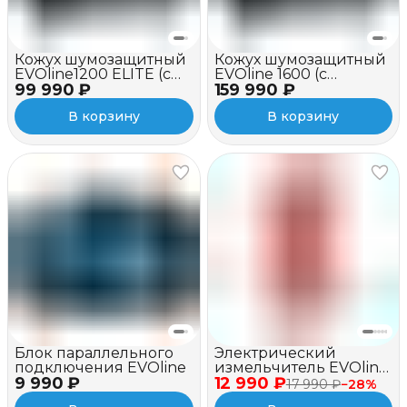
Кожух шумозащитный
Кожух шумозащитный
EVOline1200 ELITE (c
EVOline 1600 (c
99 990 ₽
вентилятором)
159 990 ₽
вентилятором)
В корзину
В корзину
Блок параллельного
Электрический
подключения EVOline
измельчитель EVOline
9 990 ₽
12 990 ₽
BSE 2500
17 990 ₽
−
28
%