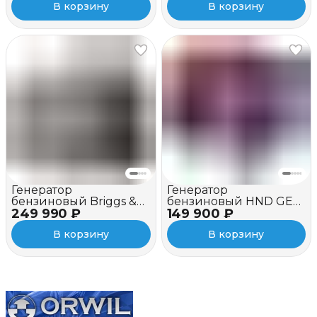
В корзину
В корзину
Генератор
Генератор
бензиновый Briggs &
бензиновый HND GE
249 990 ₽
Stratton P 4500
149 900 ₽
7000 XNST ATS
Inverter
В корзину
В корзину