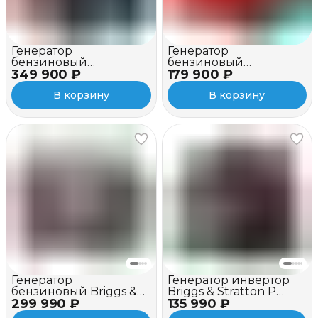
Генератор
Генератор
бензиновый
бензиновый
349 900 ₽
инверторный Honda
179 900 ₽
инверторный Honda
EU 30 iS1
EU 22 iT
В корзину
В корзину
Генератор
Генератор инвертор
бензиновый Briggs &
Briggs & Stratton P
299 990 ₽
Stratton Q 6500
135 990 ₽
2400 Inverter
Inverter