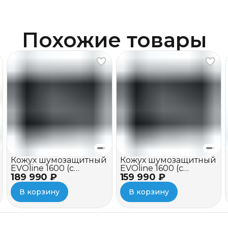
Похожие товары
Кожух шумозащитный
Кожух шумозащитный
EVOline 1600 (c
EVOline 1600 (c
189 990 ₽
вентилятором и
159 990 ₽
вентилятором)
зимним пакетом)
В корзину
В корзину