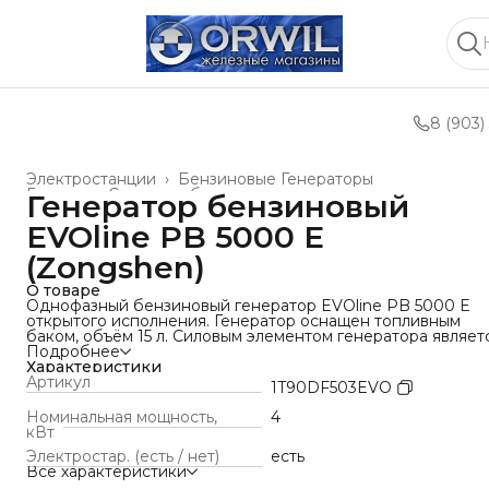
8 (903)
Электростанции
›
Бензиновые Генераторы
Главная
›
Силовое оборудование и техника
›
Генератор бензиновый
EVOline PB 5000 E
(Zongshen)
О товаре
Однофазный бензиновый генератор EVOline PB 5000 E
открытого исполнения. Генератор оснащен топливным
баком, объём 15 л. Силовым элементом генератора являет
двигатель GB 270 мощностью 9 л.с. Также генератор
Подробнее
оборудован регулятором напряжения AVR (автоматическ
Характеристики
регулятор напряжения), который обеспечивает стабильн
Артикул
1T90DF503EVO
выходное напряжение. На корпусе бензогенератора
установлено две розетки для подключения потребителей
Номинальная мощность,
4
ПРЕИМУЩЕСТВА
кВт
✓ Электростартер экономит время при ежедневной
Электростар. (есть / нет)
есть
эксплуатации;
Все характеристики
✓ Мощность 4,5 кВА для одновременной работы 2-3