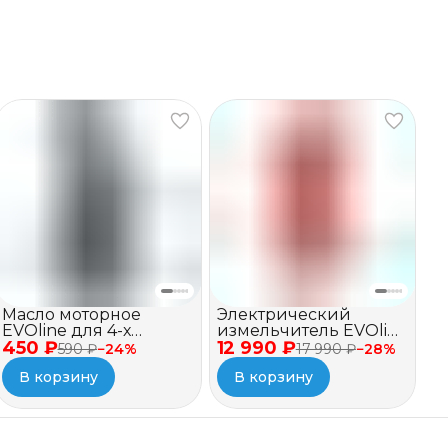
Масло моторное
Электрический
EVOline для 4-х
измельчитель EVOline
450 ₽
тактных двигателей,
12 990 ₽
BSE 2500
590 ₽
−
24
%
17 990 ₽
−
28
%
полусинтетическое,
В корзину
В корзину
SAE 10W-40 API SJ/CF, 1
л