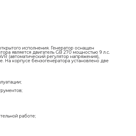
инструментов;
✓ Счетчик моточасов увеличивает ресурс двигателя;
✓ Две розетки 16А распределяют нагрузку;
✓ Прочная конструкция выдерживает вибрацию при
длительной работе;
открытого исполнения. Генератор оснащен
тора является двигатель GB 270 мощностью 9 л.с.
VR (автоматический регулятор напряжения),
. На корпусе бензогенератора установлено две
луатации;
трументов;
тельной работе;