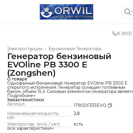
8 (903)
Электростанции
›
Бензиновые Генераторы
Главная
›
Силовое оборудование и техника
›
Генератор бензиновый
EVOline PB 3300 E
(Zongshen)
О товаре
Однофазный бензиновый генератор EVOline PB 3300 E
открытого исполнения. Генератор оснащен топливным
баком, объём 15 л. Силовым элементом генератора являет
двигатель GB210. Также генератор оборудован
Подробнее
регулятором напряжения AVR (автоматический регулятор
Характеристики
напряжения), который обеспечивает стабильное выходно
Артикул
1T90DF333EVO
напряжение. На корпусе бензогенератора установлено д
розетки для подключения потребителей.
Номинальная мощность,
2,8
ПРЕИМУЩЕСТВА
кВт
✓ Электростартер экономит силы при ежедневном
Электростар. (есть / нет)
есть
использовании;
Все характеристики
✓ Счетчик моточасов увеличивает срок службы мотора;