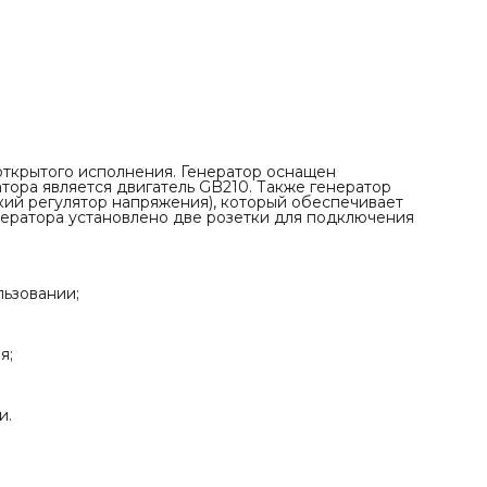
✓ Две розетки 16А для профессионального оборудования
✓ Бак 15 л обеспечивает работу в течение смены;
✓ Компактность (590×430×440 мм) при высокой мощности
ткрытого исполнения. Генератор оснащен
тора является двигатель GB210. Также генератор
ий регулятор напряжения), который обеспечивает
ератора установлено две розетки для подключения
ьзовании;
я;
и.