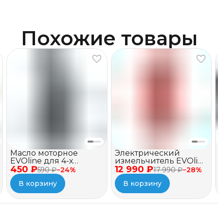
Похожие товары
Масло моторное
Электрический
EVOline для 4-х
измельчитель EVOline
450 ₽
тактных двигателей,
12 990 ₽
BSE 2500
590 ₽
−
24
%
17 990 ₽
−
28
%
полусинтетическое,
В корзину
В корзину
SAE 10W-40 API SJ/CF, 1
л