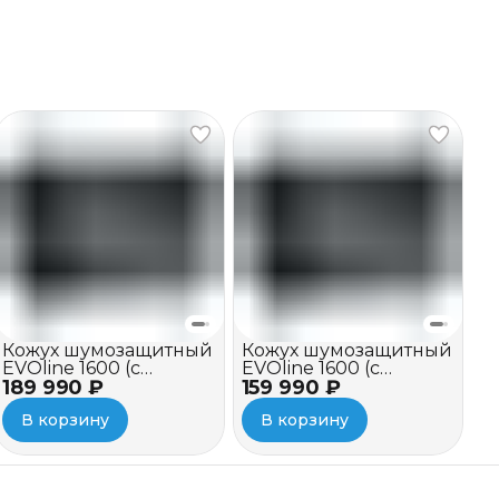
Кожух шумозащитный
Кожух шумозащитный
EVOline 1600 (c
EVOline 1600 (c
189 990 ₽
вентилятором и
159 990 ₽
вентилятором)
зимним пакетом)
В корзину
В корзину