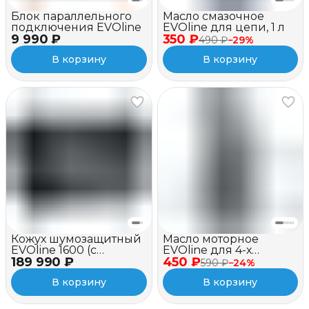
Блок параллельного
Масло смазочное
подключения EVOline
EVOline для цепи, 1 л
9 990 ₽
350 ₽
490 ₽
−
29
%
В корзину
В корзину
Кожух шумозащитный
Масло моторное
EVOline 1600 (c
EVOline для 4-х
189 990 ₽
вентилятором и
450 ₽
тактных двигателей,
590 ₽
−
24
%
зимним пакетом)
полусинтетическое,
В корзину
В корзину
SAE 10W-40 API SJ/CF, 1
л