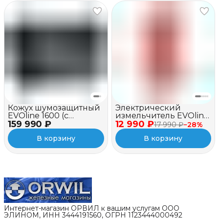
Кожух шумозащитный
Электрический
EVOline 1600 (c
измельчитель EVOline
159 990 ₽
вентилятором)
12 990 ₽
BSE 2500
17 990 ₽
−
28
%
В корзину
В корзину
Интернет-магазин ОРВИЛ к вашим услугам ООО
ЭЛИНОМ, ИНН 3444191560, ОГРН 1123444000492