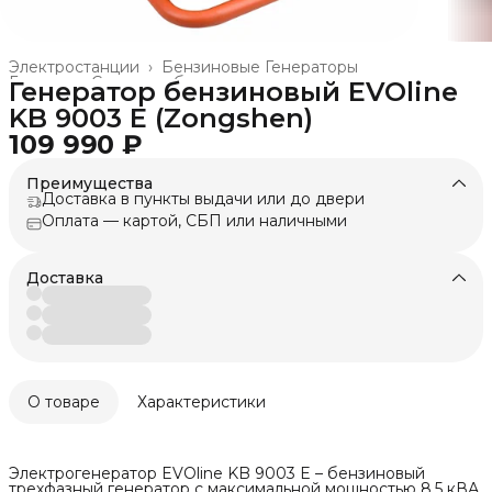
Электростанции
›
Бензиновые Генераторы
Главная
›
Силовое оборудование и техника
›
Генератор бензиновый EVOline
KB 9003 E (Zongshen)
109 990 ₽
Преимущества
Доставка в пункты выдачи или до двери
Оплата — картой, СБП или наличными
Доставка
О товаре
Характеристики
Электрогенератор EVOline KB 9003 E – бензиновый
трехфазный генератор с максимальной мощностью 8,5 кВА.