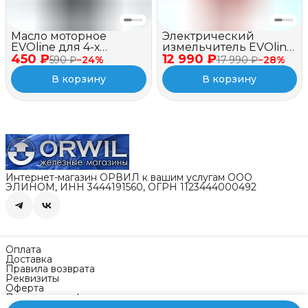
Масло моторное
Электрический
EVOline для 4-х
измельчитель EVOline
450 ₽
тактных двигателей,
12 990 ₽
BSE 2500
590 ₽
−
24
%
17 990 ₽
−
28
%
полусинтетическое,
В корзину
В корзину
SAE 10W-40 API SJ/CF, 1
л
Интернет-магазин ОРВИЛ к вашим услугам ООО
ЭЛИНОМ, ИНН 3444191560, ОГРН 1123444000492
Оплата
Доставка
Правила возврата
Реквизиты
Оферта
Политика конфиденциальности