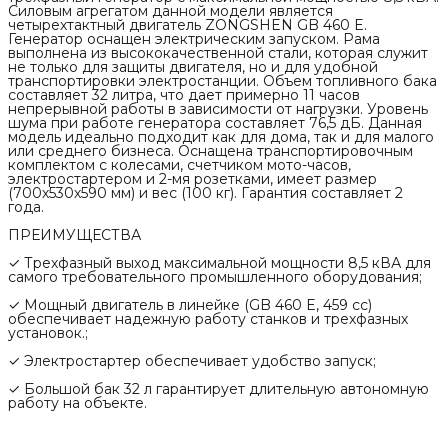
Силовым агрегатом данной модели является
четырехтактный двигатель ZONGSHEN GB 460 E.
Генератор оснащен электрическим запуском. Рама
выполнена из высококачественной стали, которая служит
не только для защиты двигателя, но и для удобной
транспортировки электростанции. Объем топливного бака
составляет 32 литра, что дает примерно 11 часов
непрерывной работы в зависимости от нагрузки. Уровень
шума при работе генератора составляет 76,5 дБ. Данная
модель идеально подходит как для дома, так и для малого
или среднего бизнеса. Оснащена транспортировочным
комплектом с колесами, счетчиком мото-часов,
электростартером и 2-мя розетками, имеет размер
(700х530х590 мм) и вес (100 кг). Гарантия составляет 2
года.
ПРЕИМУЩЕСТВА
✓ Трехфазный выход максимальной мощности 8,5 кВА для
самого требовательного промышленного оборудования;
✓ Мощный двигатель в линейке (GB 460 E, 459 cc)
обеспечивает надежную работу станков и трехфазных
установок.;
✓ Электростартер обеспечивает удобство запуск;
✓ Большой бак 32 л гарантирует длительную автономную
работу на объекте.