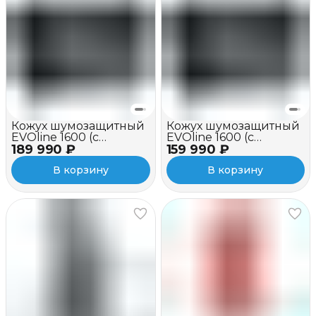
Кожух шумозащитный
Кожух шумозащитный
EVOline 1600 (c
EVOline 1600 (c
189 990 ₽
вентилятором и
159 990 ₽
вентилятором)
зимним пакетом)
В корзину
В корзину