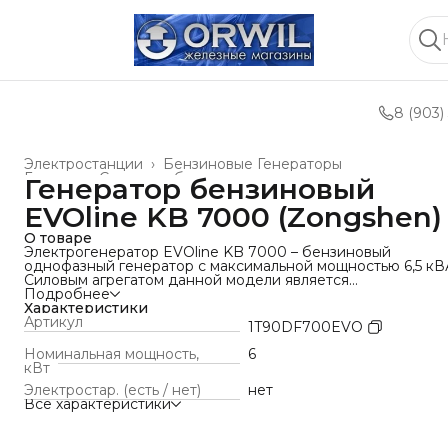
8 (903)
Электростанции
›
Бензиновые Генераторы
Главная
›
Силовое оборудование и техника
›
Генератор бензиновый
EVOline KB 7000 (Zongshen)
О товаре
Электрогенератор EVOline KB 7000 – бензиновый
однофазный генератор с максимальной мощностью 6,5 кВ
Силовым агрегатом данной модели является
четырехтактный двигатель ZONGSHEN GB 420. Рама
Подробнее
выполнена из высококачественной стали, которая служит
Характеристики
не только для защиты двигателя, но и для удобной
Артикул
1T90DF700EVO
транспортировки электростанции. Объем топливного бак
составляет 32 литра, что дает примерно 11 часов
Номинальная мощность,
6
непрерывной работы в зависимости от нагрузки. Уровень
кВт
шума при работе генератора составляет 76,5 дБ. Данная
Электростар. (есть / нет)
нет
модель идеально подходит как для дома, так и для малог
Все характеристики
или среднего бизнеса. Оснащена транспортировочным
комплектом с колесами, счетчиком мото-часов,
электростартером и 2-мя розетками (одна из которых -