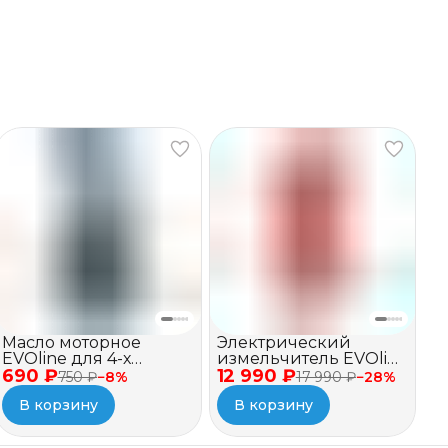
Масло моторное
Электрический
EVOline для 4-х
измельчитель EVOline
690 ₽
тактных двигателей,
12 990 ₽
BSE 2500
750 ₽
−
8
%
17 990 ₽
−
28
%
синтетическое, SAE
В корзину
В корзину
5W-30 API SN/CF, 1л