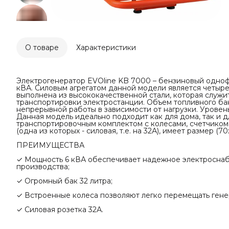
О товаре
Характеристики
Электрогенератор EVOline KB 7000 – бензиновый одноф
кВА. Силовым агрегатом данной модели является четы
выполнена из высококачественной стали, которая служит
транспортировки электростанции. Объем топливного бака
непрерывной работы в зависимости от нагрузки. Уровень
Данная модель идеально подходит как для дома, так и 
транспортировочным комплектом с колесами, счетчиком 
(одна из которых - силовая, т.е. на 32А), имеет размер (70
ПРЕИМУЩЕСТВА
✓ Мощность 6 кВА обеспечивает надежное электросна
производства;
✓ Огромный бак 32 литра;
✓ Встроенные колеса позволяют легко перемещать гене
✓ Силовая розетка 32А.