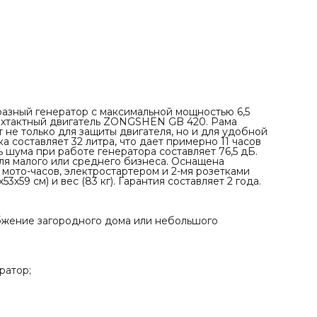
силовая, т.е. на 32А), имеет размер (70х53х59 см) и вес (83
кг). Гарантия составляет 2 года.
ПРЕИМУЩЕСТВА
✓ Мощность 6 кВА обеспечивает надежное
электроснабжение загородного дома или небольшого
производства;
✓ Огромный бак 32 литра;
✓ Встроенные колеса позволяют легко перемещать
генератор;
✓ Силовая розетка 32А.
азный генератор с максимальной мощностью 6,5
рехтактный двигатель ZONGSHEN GB 420. Рама
 не только для защиты двигателя, но и для удобной
 составляет 32 литра, что дает примерно 11 часов
 шума при работе генератора составляет 76,5 дБ.
для малого или среднего бизнеса. Оснащена
мото-часов, электростартером и 2-мя розетками
х53х59 см) и вес (83 кг). Гарантия составляет 2 года.
бжение загородного дома или небольшого
ратор;