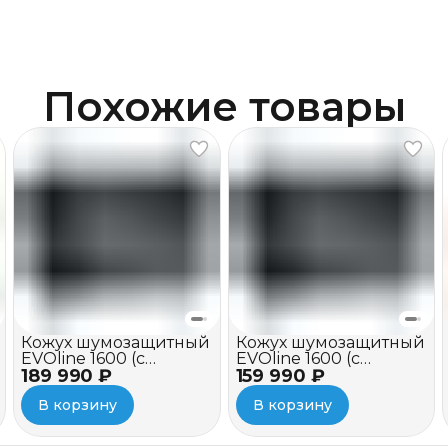
Похожие товары
Кожух шумозащитный
Кожух шумозащитный
EVOline 1600 (c
EVOline 1600 (c
189 990 ₽
вентилятором и
159 990 ₽
вентилятором)
зимним пакетом)
В корзину
В корзину