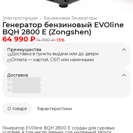
Электростанции
›
Бензиновые Генераторы
Главная
›
Силовое оборудование и техника
›
Генератор бензиновый EVOline
BQH 2800 E (Zongshen)
64 990 ₽
74 990 ₽
−
13
%
Преимущества
Доставка в пункты выдачи или до двери
Оплата — картой, СБП или наличными
Доставка
О товаре
Характеристики
Генератор EVOline BQH 2800 E создан для суровых
условий, в том числе зимних, где надежный запуск