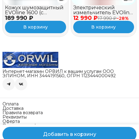
Кожух шумозащитный
Электрический
EVOline 1600 (c
измельчитель EVOline
189 990 ₽
вентилятором и
12 990 ₽
BSE 2500
17 990 ₽
−
28
%
зимним пакетом)
В корзину
В корзину
Интернет-магазин ОРВИЛ к вашим услугам ООО
ЭЛИНОМ, ИНН 3444191560, ОГРН 1123444000492
Оплата
Доставка
Правила возврата
Реквизиты
Оферта
Политика конфиденциальности
Добавить в корзину
Контакты