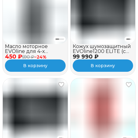
Масло моторное
Кожух шумозащитный
EVOline для 4-х
EVOline1200 ELITE (c
450 ₽
тактных двигателей,
99 990 ₽
вентилятором)
590 ₽
−
24
%
полусинтетическое,
В корзину
В корзину
SAE 10W-40 API SJ/CF, 1
л