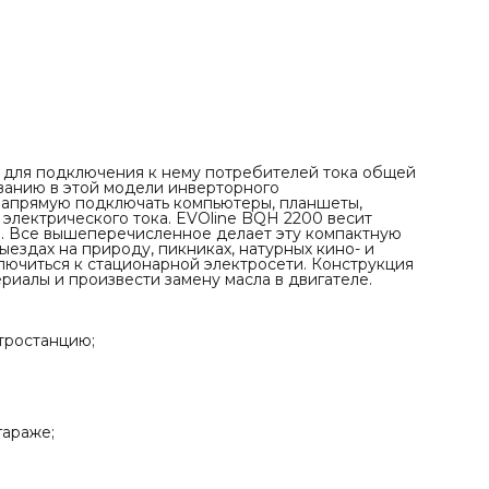
расходные материалы и произвести замену масла в
двигателе.
ПРЕИМУЩЕСТВА
✓ Режим параллельной работы создает мобильную
электростанцию;
✓ Экономрежим продлевает время работы от бака 4 л;
✓ Выход 12В для подзарядки АКБ;
✓ Габариты чемодана (440×290×450 мм) для хранения в
гараже;
 для подключения к нему потребителей тока общей
ванию в этой модели инверторного
напрямую подключать компьютеры, планшеты,
 электрического тока. EVOline BQH 2200 весит
я. Все вышеперечисленное делает эту компактную
здах на природу, пикниках, натурных кино- и
ключиться к стационарной электросети. Конструкция
риалы и произвести замену масла в двигателе.
тростанцию;
гараже;