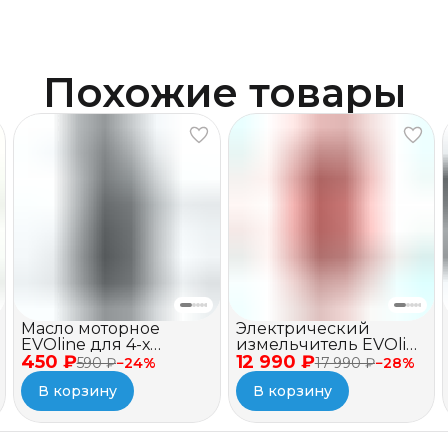
Похожие товары
Масло моторное
Электрический
EVOline для 4-х
измельчитель EVOline
450 ₽
тактных двигателей,
12 990 ₽
BSE 2500
590 ₽
−
24
%
17 990 ₽
−
28
%
полусинтетическое,
В корзину
В корзину
SAE 10W-40 API SJ/CF, 1
л