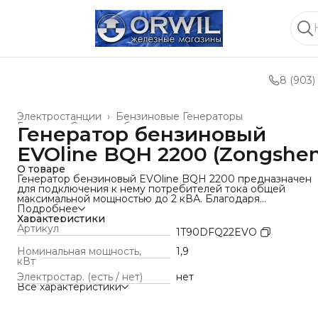
8 (903)
Электростанции
›
Бензиновые Генераторы
Главная
›
Силовое оборудование и техника
›
Генератор бензиновый
EVOline BQH 2200 (Zongshen
О товаре
Генератор бензиновый EVOline BQH 2200 предназначен
для подключения к нему потребителей тока общей
максимальной мощностью до 2 кВА. Благодаря
использованию в этой модели инверторного
Подробнее
преобразователя, к бензогенератору BQH 2200 можно
Характеристики
напрямую подключать компьютеры, планшеты, смартфоны
Артикул
1T90DFQ22EVO
другую технику, чувствительную к качеству электрическо
тока. EVOline BQH 2200 весит всего 18 кг и помещается в
Номинальная мощность,
1,9
багажник любого автомобиля. Все вышеперечисленное
кВт
делает эту компактную переносную электростанцию
Электростар. (есть / нет)
нет
просто незаменимой при выездах на природу, пикниках,
Все характеристики
натурных кино- и видеосъемках, а также везде, где нет
возможности подключиться к стационарной электросети.
Конструкция генератора позволяет легко сменить все