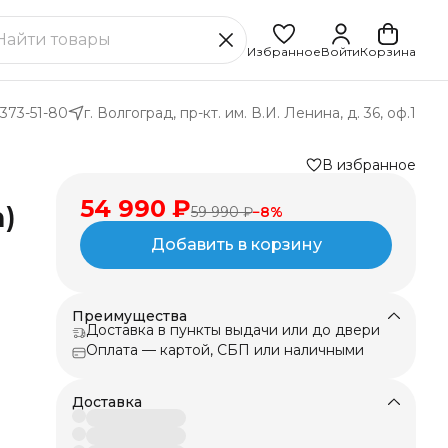
Избранное
Войти
Корзина
 373-51-80
г. Волгоград, пр-кт. им. В.И. Ленина, д. 36, оф.1
В избранное
54 990 ₽
)
59 990 ₽
−
8
%
Добавить в корзину
Преимущества
 и
Доставка в пункты выдачи или до двери
го
Оплата — картой, СБП или наличными
Доставка