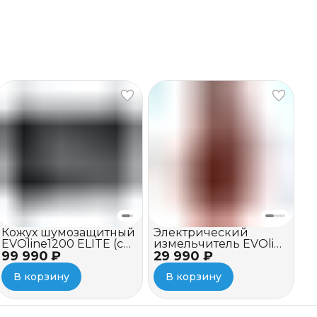
Кожух шумозащитный
Электрический
EVOline1200 ELITE (c
измельчитель EVOline
99 990 ₽
вентилятором)
29 990 ₽
BSE 2800 C
В корзину
В корзину