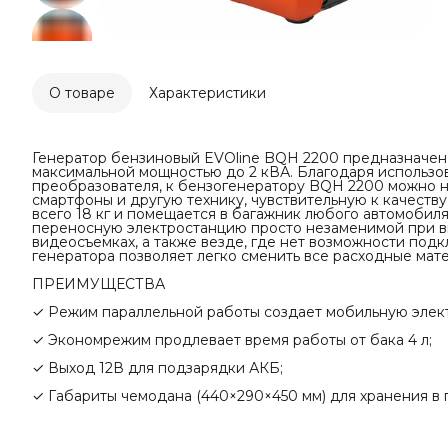
О товаре
Характеристики
Генератор бензиновый EVOline BQH 2200 предназначен
максимальной мощностью до 2 кВА. Благодаря использо
преобразователя, к бензогенератору BQH 2200 можно 
смартфоны и другую технику, чувствительную к качеству
всего 18 кг и помещается в багажник любого автомобил
переносную электростанцию просто незаменимой при вые
видеосъемках, а также везде, где нет возможности под
генератора позволяет легко сменить все расходные мате
ПРЕИМУЩЕСТВА
✓ Режим параллельной работы создает мобильную элек
✓ Экономрежим продлевает время работы от бака 4 л;
✓ Выход 12В для подзарядки АКБ;
✓ Габариты чемодана (440×290×450 мм) для хранения в 