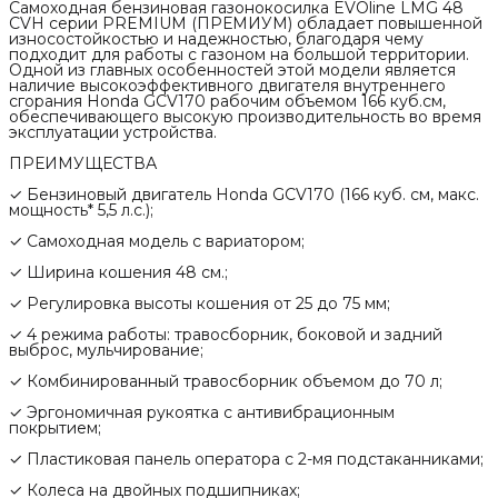
Самоходная бензиновая газонокосилка EVOline LMG 48
CVH серии PREMIUM (ПРЕМИУМ) обладает повышенной
износостойкостью и надежностью, благодаря чему
подходит для работы с газоном на большой территории.
Одной из главных особенностей этой модели является
наличие высокоэффективного двигателя внутреннего
сгорания Honda GCV170 рабочим объемом 166 куб.см,
обеспечивающего высокую производительность во время
эксплуатации устройства.
ПРЕИМУЩЕСТВА
✓ Бензиновый двигатель Honda GCV170 (166 куб. см, макс.
мощность* 5,5 л.с.);
✓ Самоходная модель с вариатором;
✓ Ширина кошения 48 см.;
✓ Регулировка высоты кошения от 25 до 75 мм;
✓ 4 режима работы: травосборник, боковой и задний
выброс, мульчирование;
✓ Комбинированный травосборник объемом до 70 л;
✓ Эргономичная рукоятка с антивибрационным
покрытием;
✓ Пластиковая панель оператора с 2-мя подстаканниками;
✓ Колеса на двойных подшипниках;