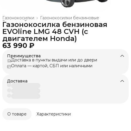
Газонокосилки
›
Газонокосилки бензиновые
Главная
›
Техника для леса, сада, парка
›
Газонокосилка бензиновая
EVOline LMG 48 CVH (с
двигателем Honda)
63 990 ₽
Преимущества
Доставка в пункты выдачи или до двери
Оплата — картой, СБП или наличными
Доставка
О товаре
Характеристики