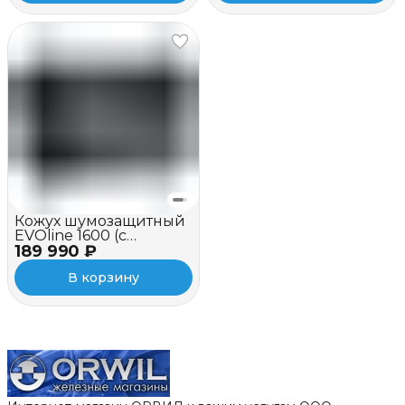
Кожух шумозащитный
EVOline 1600 (c
189 990 ₽
вентилятором и
зимним пакетом)
В корзину