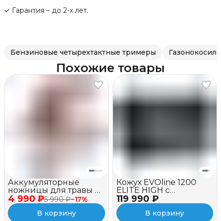
✓ Гарантия – до 2-х лет.
Бензиновые четырехтактные тримеры
Газонокосил
Похожие товары
Аккумуляторные
Кожух EVOline 1200
ножницы для травы и
ELITE HIGH c
4 990 ₽
кустов EVOline GSB
119 990 ₽
вентилятором
5 990 ₽
−
17
%
7.2V
В корзину
В корзину