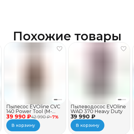
Похожие товары
Пылесос EVOline CVC
Пылеводосос EVOline
140 Power Tool (M-
WAD 370 Heavy Duty
39 990 ₽
class)
39 990 ₽
42 990 ₽
−
7
%
В корзину
В корзину