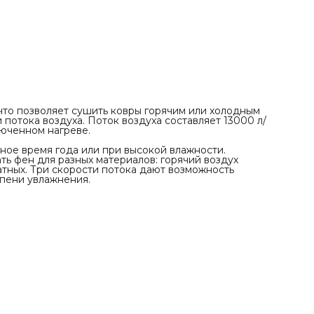
✓#nbsp;ТЭН 3 кВт для сушки горячим воздухом;
✓#nbsp;3 скорости потока воздуха для регулировки;
✓#nbsp;Поток воздуха 13000 л/с для быстрой сушки;
✓#nbsp;Корпус из ударопрочного пластика;
✓#nbsp;Режимы горячей и холодной сушки.
что позволяет сушить ковры горячим или холодным
 потока воздуха. Поток воздуха составляет 13000 л/
люченном нагреве.
ное время года или при высокой влажности.
ь фен для разных материалов: горячий воздух
тных. Три скорости потока дают возможность
епени увлажнения.