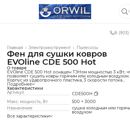
8 (903)
Главная
›
Электроинструмент
›
Пылесосы
Фен для сушки ковров
EVOline CDE 500 Hot
О товаре
EVOline CDE 500 Hot оснащен ТЭНом мощностью 3 кВт, ч
позволяет сушить ковры горячим или холодным воздухом.
Корпус из ударопрочного пластика, 3 скорости потока
воздуха. Поток воздуха составляет 13000 л/с. Общая
Подробнее
мощность устройства 500 Вт + 3000 Вт при включенном
Характеристики
нагреве.
Артикул
CDE500H
Модель подходит для ускоренной сушки ковров в
холодное время года или при высокой влажности.
Макс. мощность, Вт
500 + 3000
Возможность выбора температуры позволяет использоват
Назначение
cушка холодным или горяч
фен для разных материалов: горячий воздух подходит для
воздухом
плотных покрытий, холодный — для деликатных. Три
Все характеристики
скорости потока дают возможность регулировать
интенсивность сушки в зависимости от степени
увлажнения.
Преимущества: