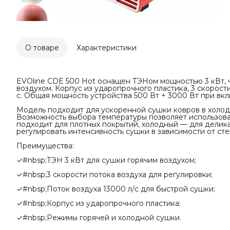
О товаре
Характеристики
EVOline CDE 500 Hot оснащен ТЭНом мощностью 3 кВт, 
воздухом. Корпус из ударопрочного пластика, 3 скорости
с. Общая мощность устройства 500 Вт + 3000 Вт при вк
Модель подходит для ускоренной сушки ковров в холод
Возможность выбора температуры позволяет использоват
подходит для плотных покрытий, холодный — для делика
регулировать интенсивность сушки в зависимости от ст
Преимущества:
✓#nbsp;ТЭН 3 кВт для сушки горячим воздухом;
✓#nbsp;3 скорости потока воздуха для регулировки;
✓#nbsp;Поток воздуха 13000 л/с для быстрой сушки;
✓#nbsp;Корпус из ударопрочного пластика;
✓#nbsp;Режимы горячей и холодной сушки.