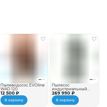
Пылеводосос EVOline
Пылесос
WAD 120
индустриальный
12 500 ₽
269 990 ₽
EVOline IVC 1100-22
В корзину
В корзину