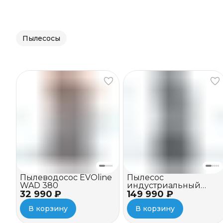
Пылесосы
Пылеводосос EVOline
Пылесос
WAD 380
индустриальный
32 990 ₽
149 990 ₽
EVOline IVC 3100-36
В корзину
В корзину