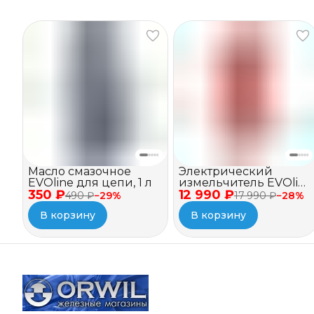
Масло смазочное
Электрический
EVOline для цепи, 1 л
измельчитель EVOline
350 ₽
12 990 ₽
BSE 2500
490 ₽
−
29
%
17 990 ₽
−
28
%
В корзину
В корзину