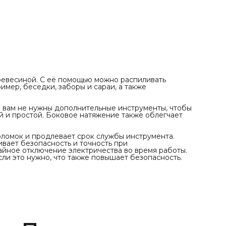
кабеля предотвращает случайное отключение
электричества во время работы. Цепной тормоз быстро
останавливает вращение цепи, если это нужно, что также
повышает безопасность.
ревесиной. С её помощью можно распиливать
имер, беседки, заборы и сараи, а также
 вам не нужны дополнительные инструменты, чтобы
ой и простой. Боковое натяжение также облегчает
оломок и продлевает срок службы инструмента.
вает безопасность и точность при
айное отключение электричества во время работы.
ли это нужно, что также повышает безопасность.