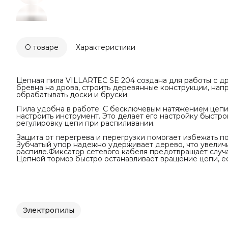
О товаре
Характеристики
Цепная пила VILLARTEC SE 204 создана для работы с д
бревна на дрова, строить деревянные конструкции, напр
обрабатывать доски и бруски.
Пила удобна в работе. С бесключевым натяжением цепи
настроить инструмент. Это делает его настройку быстр
регулировку цепи при распиливании.
Защита от перегрева и перегрузки помогает избежать п
Зубчатый упор надежно удерживает дерево, что увеличи
распиле.Фиксатор сетевого кабеля предотвращает случ
Цепной тормоз быстро останавливает вращение цепи, ес
Электропилы