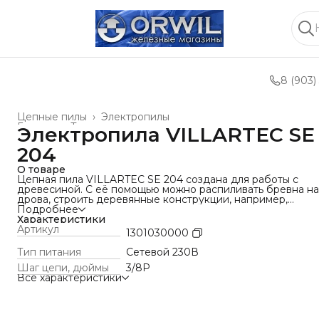
8 (903)
Цепные пилы
›
Электропилы
Главная
›
Техника для леса, сада, парка
›
Электропила VILLARTEC SE
204
О товаре
Цепная пила VILLARTEC SE 204 создана для работы с
древесиной. С её помощью можно распиливать бревна на
дрова, строить деревянные конструкции, например,
беседки, заборы и сараи, а также обрабатывать доски и
Подробнее
бруски.
Характеристики
Пила удобна в работе. С бесключевым натяжением цепи
Артикул
1301030000
вам не нужны дополнительные инструменты, чтобы
настроить инструмент. Это делает его настройку быстрой
Тип питания
Сетевой 230В
простой. Боковое натяжение также облегчает регулиров
Шаг цепи, дюймы
3/8P
цепи при распиливании.
Все характеристики
Защита от перегрева и перегрузки помогает избежать
поломок и продлевает срок службы инструмента. Зубчат
упор надежно удерживает дерево, что увеличивает
безопасность и точность при распиле.Фиксатор сетевого