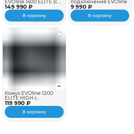
EVOline 1400 ELITE (c
подключения EVOline
149 990 ₽
вентилятором)
9 990 ₽
В корзину
В корзину
Кожух EVOline 1200
ELITE HIGH c
119 990 ₽
вентилятором
В корзину