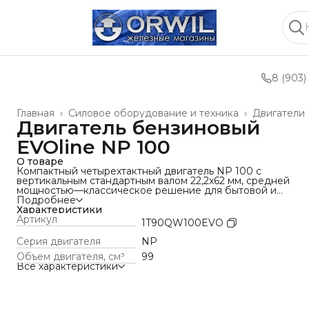
8 (903)
Главная
›
Силовое оборудование и техника
›
Двигатели
Двигатель бензиновый
EVOline NP 100
О товаре
Компактный четырехтактный двигатель NP 100 с
вертикальным стандартным валом 22,2x62 мм, средней
мощностью—классическое решение для бытовой и
полупрофессиональной техники. Вертикальное
Подробнее
расположение вала оптимизировано для прямой передач
Характеристики
вращения. Небольшой вес и габариты делают его
Артикул
1T90QW100EVO
идеальным для использования в компактной и маневренн
технике.
Серия двигателя
NP
Объем двигателя, cм³
99
Все характеристики