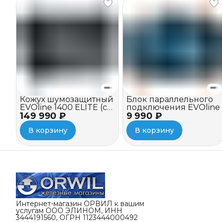
Кожух шумозащитный
Блок параллельного
EVOline 1400 ELITE (c
подключения EVOline
149 990 ₽
вентилятором)
9 990 ₽
В корзину
В корзину
Интернет-магазин ОРВИЛ к вашим
услугам ООО ЭЛИНОМ, ИНН
3444191560, ОГРН 1123444000492