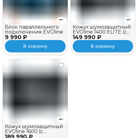
Блок параллельного
Кожух шумозащитный
подключения EVOline
EVOline 1400 ELITE (c
9 990 ₽
149 990 ₽
вентилятором)
В корзину
В корзину
Кожух шумозащитный
EVOline 1600 (c
189 990 ₽
вентилятором и