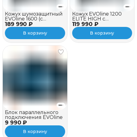
Кожух шумозащитный
Кожух EVOline 1200
EVOline 1600 (c
ELITE HIGH c
189 990 ₽
вентилятором и
119 990 ₽
вентилятором
зимним пакетом)
В корзину
В корзину
Блок параллельного
подключения EVOline
9 990 ₽
В корзину