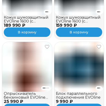
Кожух шумозащитный
Кожух шумозащитный
EVOline 1600 (c
EVOline 1600 (c
189 990 ₽
вентилятором и
159 990 ₽
вентилятором)
зимним пакетом)
В корзину
В корзину
Опрыскиватель
Блок параллельного
бензиновый EVOline
подключения EVOline
25 990 ₽
MBG 54 Plus
9 990 ₽